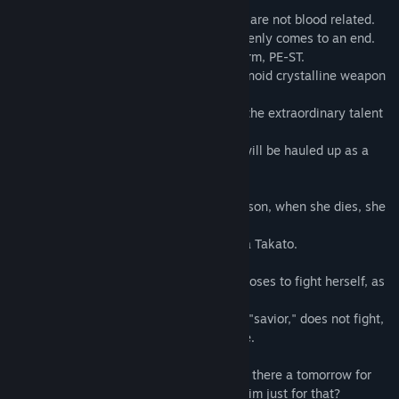
Asuto and Conica are father and son who are not blood related.
One day, their ordinary life together suddenly comes to an end.
Peace is threatened by an invasive life form, PE-ST.
The only countermeasure is a giant humanoid crystalline weapon
called Bloom.
Its pilot, Conica, is the only one who has the extraordinary talent
to pilot it.
If this becomes known to the world, she will be hauled up as a
hero and sent to the battlefield. But......
(Even if she is a genius or a righteous person, when she dies, she
will die in a daze.)
Yes, just like Conica's real mother, Tokiwa Takato.
Asuto hides her daughter's talent and chooses to fight herself, as
if she were a substitute.
However, when Conica, who could be her "savior," does not fight,
the wheels of destiny begin to go haywire.
She must protect her beloved daughter. Is there a tomorrow for
the father who turned the world against him just for that?