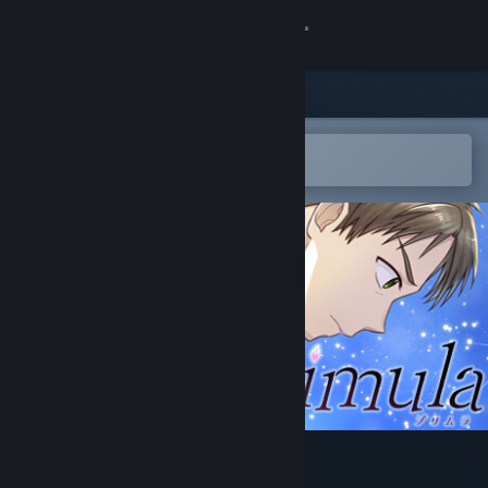
Iniciar sessão
Loja
Comunidade
Abre na app Steam Mobile
para adicionares à lista de desejos
Sobre
Apoio
Alterar idioma
Instala a app móvel do Steam
Ver versão para computadores
Primula