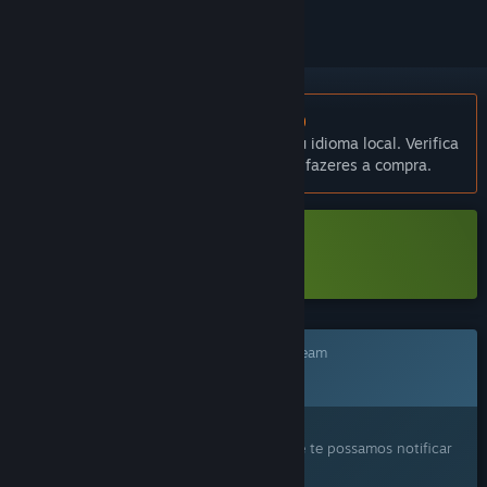
Não disponível em Português (Portugal)
Este produto não está disponível no teu idioma local. Verifica
a lista de idiomas disponíveis antes de fazeres a compra.
Transferir Primula Demo
Este jogo ainda não está disponível no Steam
Em breve
Este produto despertou o teu interesse?
Adiciona-o à tua lista de desejos para que te possamos notificar
quando ele ficar disponível.