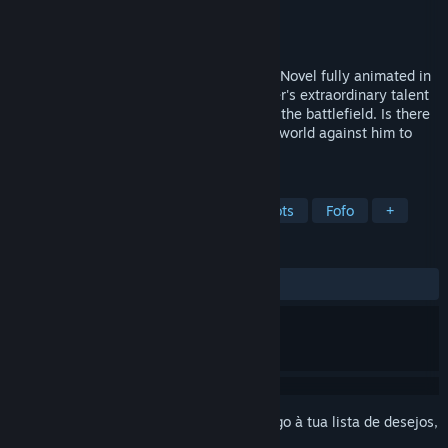
Developer
Zakurosuke
Editora
Zakurosuke
Lançamento:
Em breve
An old man and a little girl! Robot! Visual Novel fully animated in
Live2D! A father "covered up" his daughter's extraordinary talent
in order to prevent her from being sent to the battlefield. Is there
a tomorrow for the father who turned the world against him to
protect his beloved daughter?
MARCADORES
Aventura
Romance Visual
Robots
Fofo
+
ANÁLISES
Sem análises de utilizadores
Inicia a sessão
para adicionares este artigo à tua lista de desejos,
segui-lo ou ignorá-lo.