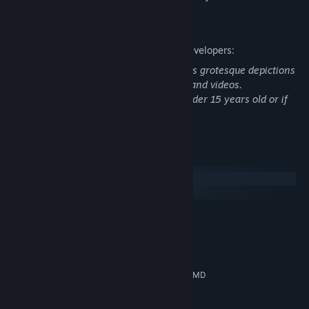
Descrição de conteúdo adulto
Descrição do conteúdo fornecida pelos developers:
As of the trial version, this game includes grotesque depictions
in text and blood expressions in images and videos.
Please refrain from playing if you are under 15 years old or if
you are not good at it.
Requisitos do Sistema
Windows
macOS
MÍNIMOS:
Windows10,11
SISTEMA OPERATIVO:
Intel® Core ™ i5 or more
PROCESSADOR:
8 GB de RAM
MEMÓRIA:
NVIDIA GeForce GTX 960 or AMD
PLACA GRÁFICA:
Radeon RX 460
Versão 12
DIRECTX: