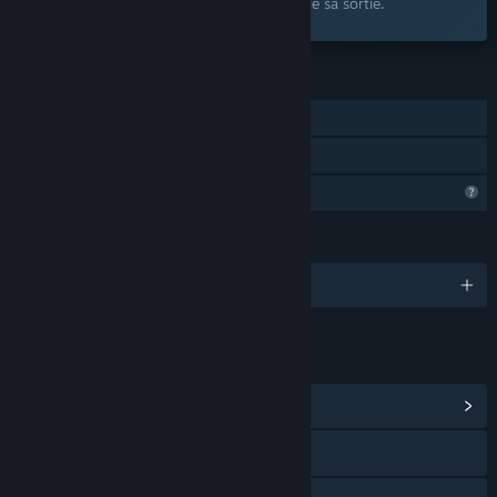
souhaits et recevez une notification lors de sa sortie.
FONCTIONNALITÉS
Solo
Partage familial
Fonctionnalités de profil limitées
LANGUES
2 langues prises en charge
LIENS ET INFORMATIONS
Afficher le hub de la communauté
Visiter le site Web