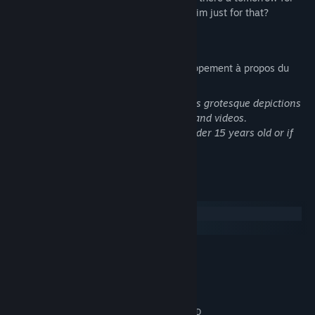
the father who turned the world against him just for that?
Description du contenu pour adultes
Voici la description de l'équipe de développement à propos du
contenu du produit :
As of the trial version, this game includes grotesque depictions
in text and blood expressions in images and videos.
Please refrain from playing if you are under 15 years old or if
you are not good at it.
Configuration requise
Windows
macOS
MINIMALE :
Windows10,11
SYSTÈME D'EXPLOITATION :
Intel® Core ™ i5 or more
PROCESSEUR :
8 GB de mémoire
MÉMOIRE VIVE :
NVIDIA GeForce GTX 960 or AMD
GRAPHIQUES :