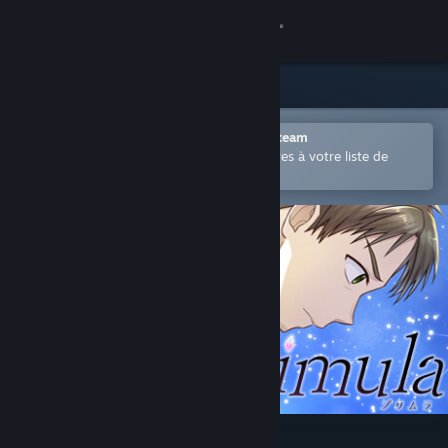
Se connecter
Magasin
Communauté
Ouvrir dans l'application mobile Steam
Permet d'ajouter facilement des titres à votre liste de
souhaits.
À propos
Support
Changer la langue
Télécharger l'application mobile Steam
Voir version ordi. du site
Primula