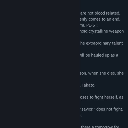
parental love.
Asuto and Conica are father and son who are not blood related.
One day, their ordinary life together suddenly comes to an end.
Peace is threatened by an invasive life form, PE-ST.
The only countermeasure is a giant humanoid crystalline weapon
called Bloom.
Its pilot, Conica, is the only one who has the extraordinary talent
to pilot it.
If this becomes known to the world, she will be hauled up as a
hero and sent to the battlefield. But......
(Even if she is a genius or a righteous person, when she dies, she
will die in a daze.)
Yes, just like Conica's real mother, Tokiwa Takato.
Asuto hides her daughter's talent and chooses to fight herself, as
if she were a substitute.
However, when Conica, who could be her "savior," does not fight,
the wheels of destiny begin to go haywire.
She must protect her beloved daughter. Is there a tomorrow for