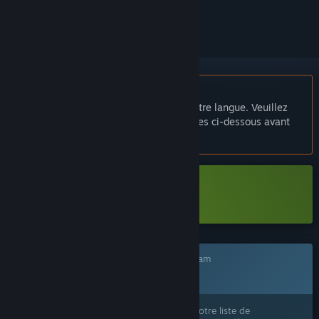
le suivre ou l'ignorer
Français non disponible
Ce produit n'est pas disponible dans votre langue. Veuillez
consulter la liste des langues disponibles ci-dessous avant
de l'acheter.
Télécharger Primula Demo
Ce jeu n'est pas encore disponible sur Steam
Prochainement
Ce produit vous intéresse ? Ajoutez-le à votre liste de