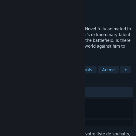
Développement
Zakurosuke
Édition
Zakurosuke
Sorti le
Prochainement
An old man and a little girl! Robot! Visual Novel fully animated in
Live2D! A father "covered up" his daughter's extraordinary talent
in order to prevent her from being sent to the battlefield. Is there
a tomorrow for the father who turned the world against him to
protect his beloved daughter?
TAGS
Aventure
Roman graphique
Robots
Anime
+
ÉVALUATIONS
aucune évaluation
Connectez-vous
pour ajouter cet article à votre liste de souhaits,