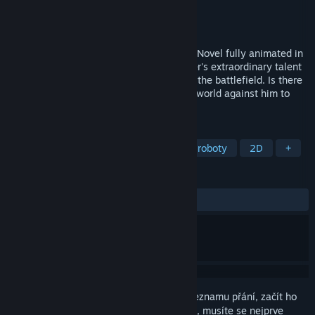
Vývojář
Zakurosuke
Vydavatel
Zakurosuke
Vydání
Zanedlouho vychází
An old man and a little girl! Robot! Visual Novel fully animated in
Live2D! A father "covered up" his daughter's extraordinary talent
in order to prevent her from being sent to the battlefield. Is there
a tomorrow for the father who turned the world against him to
protect his beloved daughter?
ZNAČKY
Dobrodružné
Vizuální novely
S roboty
2D
+
RECENZE
Žádné uživatelské recenze
Abyste si mohli tento produkt přidat do seznamu přání, začít ho
sledovat nebo ho zařadit mezi ignorované, musíte se nejprve