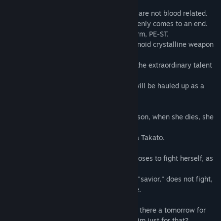
Asuto and Conica are father and son who are not blood related.
One day, their ordinary life together suddenly comes to an end.
Peace is threatened by an invasive life form, PE-ST.
The only countermeasure is a giant humanoid crystalline weapon
called Bloom.
Its pilot, Conica, is the only one who has the extraordinary talent
to pilot it.
If this becomes known to the world, she will be hauled up as a
hero and sent to the battlefield. But......
(Even if she is a genius or a righteous person, when she dies, she
will die in a daze.)
Yes, just like Conica's real mother, Tokiwa Takato.
Asuto hides her daughter's talent and chooses to fight herself, as
if she were a substitute.
However, when Conica, who could be her "savior," does not fight,
the wheels of destiny begin to go haywire.
She must protect her beloved daughter. Is there a tomorrow for
the father who turned the world against him just for that?