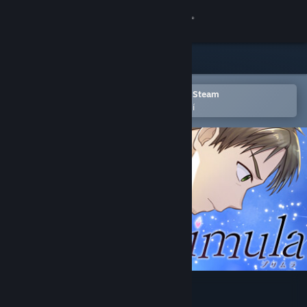
Přihlásit se
Obchod
Komunita
Otevřete v mobilní aplikaci služby Steam
Pro snazší přidání do seznamu přání
Informace
Podpora
Změnit jazyk
Mobilní aplikace služby Steam
Desktopová verze stránky
Primula