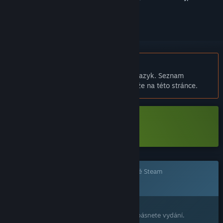
přihlásit
.
Čeština není podporována
Tento produkt nepodporuje Váš místní jazyk. Seznam
podporovaných jazyků je k dispozici níže na této stránce.
Stáhnout Primula Demo
Tato hra prozatím není dostupná ve službě Steam
Zanedlouho vychází
Máte zájem o tento produkt?
Přidejte si ho do seznamu přání, ať nepropásnete vydání.