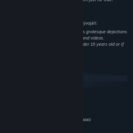
Popis obsahu pro dospělé
Jak obsah tohoto produktu popisují jeho vývojáři:
As of the trial version, this game includes grotesque depictions
in text and blood expressions in images and videos.
Please refrain from playing if you are under 15 years old or if
you are not good at it.
Systémové požadavky
Windows
macOS
MINIMÁLNÍ:
Windows10,11
OS:
Intel® Core ™ i5 or more
PROCESOR:
8 GB RAM
PAMĚŤ:
NVIDIA GeForce GTX 960 or AMD
GRAFICKÁ KARTA:
Radeon RX 460
Verze 12
DIRECTX: