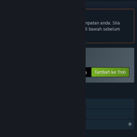
Bahasa Bahasa Melayu tidak disokong
Produk ini tidak menyokong bahasa tempatan anda. Sila
semak senarai bahasa yang disokong di bawah sebelum
membuat pembelian
Beli Contrast Tunnel
Tambah ke Troli
$0.99
CIRI
Pemain solo
Perkongsian Keluarga
Ciri Profil Terhad