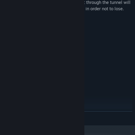
points. Over time, the speed of movement through the tunnel will
increase and you will have to concentrate in order not to lose.
Keperluan Sistem
MINIMUM:
Windows 7/8/10
OS *:
2 GHz
PEMPROSES:
1024 MB RAM
MEMORI:
512 MB
GRAFIK:
200 MB ruang tersedia
STORAN:
DICADANGKAN:
Windows 7/8/10
OS *:
2 GHz+
PEMPROSES:
2048 MB RAM
MEMORI:
1024 MB
GRAFIK:
300 MB ruang tersedia
STORAN:
Mulai 1 Januari 2024, Steam Client hanya akan menyokong Windows 10
*
BACA LAGI
dan versi yang lebih baharu.