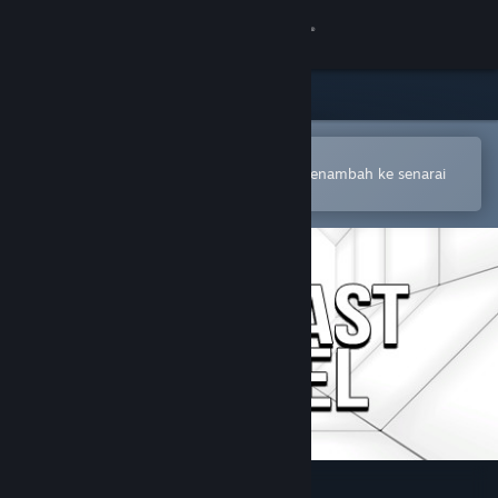
Sign in
Gedung
Komuniti
Buka dalam Steam Mobile App
Untuk membuat pembelian atau menambah ke senarai
hajat anda dengan mudah
Tentang
Sokongan
Ubah bahasa
Dapatkan Steam Mobile App
Lihat laman web desktop
Contrast Tunnel