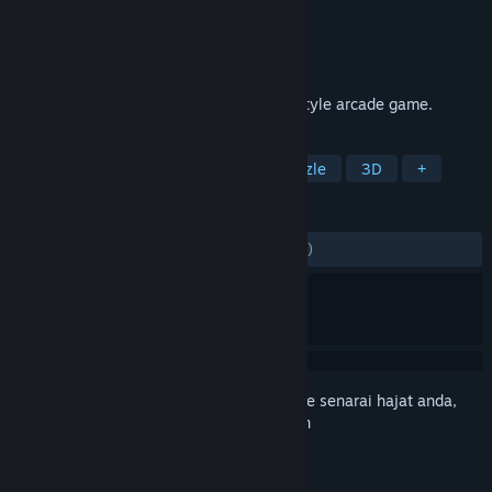
Pembangun
INFINITE BRIDGE
Penerbit
INFINITE BRIDGE
Dikeluarkan
16 Mac, 2021
Contrast Tunnel is a first-person runner-style arcade game.
TAG
Casual
Arcade
Runner
Puzzle
3D
+
ULASAN
SEPANJANG MASA:
1 ulasan pengguna
()
Daftar masuk
untuk menambah item ini ke senarai hajat anda,
ikuti atau tandakannya sebagai diabaikan