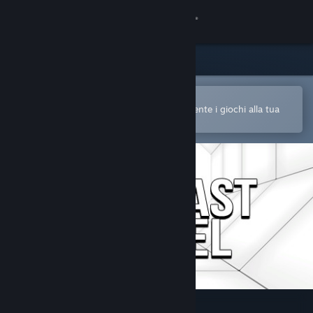
Accedi
Negozio
Comunità
Apri nell'app mobile di Steam
Per acquistare o aggiungere facilmente i giochi alla tua
Lista dei desideri
Informazioni
Assistenza
Cambia la lingua
Ottieni l'app mobile di Steam
Visualizza il sito web per desktop
Contrast Tunnel