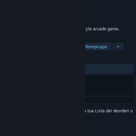
Sviluppatore
INFINITE BRIDGE
Editore
INFINITE BRIDGE
Rilasciato
16 mar 2021
Contrast Tunnel is a first-person runner-style arcade game.
ETICHETTE
Passatempo
Arcade
Corsa
Rompicapo
+
RECENSIONI
DI SEMPRE:
1 recensioni degli utenti
()
Accedi
per aggiungere questo articolo alla tua Lista dei desideri o
per ignorarlo.