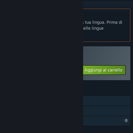
Non disponibile in Italiano
Questo prodotto non è disponibile nella tua lingua. Prima di
effettuare l'acquisto, controlla la lista delle lingue
disponibili.
Acquista Contrast Tunnel
Aggiungi al carrello
$0.99
FUNZIONALITÀ
Giocatore singolo
Condivisione familiare
Profilo con funzionalità limitate