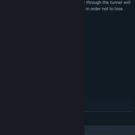
points. Over time, the speed of movement through the tunnel will
increase and you will have to concentrate in order not to lose.
Requisiti di sistema
MINIMI:
Windows 7/8/10
SISTEMA OPERATIVO *:
2 GHz
PROCESSORE:
1024 MB di RAM
MEMORIA:
512 MB
SCHEDA VIDEO:
200 MB di spazio disponibile
ARCHIVIAZIONE:
CONSIGLIATI:
Windows 7/8/10
SISTEMA OPERATIVO *:
2 GHz+
PROCESSORE:
2048 MB di RAM
MEMORIA:
1024 MB
SCHEDA VIDEO:
300 MB di spazio disponibile
ARCHIVIAZIONE:
A partire dal 1° gennaio 2024, il client di Steam supporta solo Windows 10
*
CONTINUA
e versioni successive.