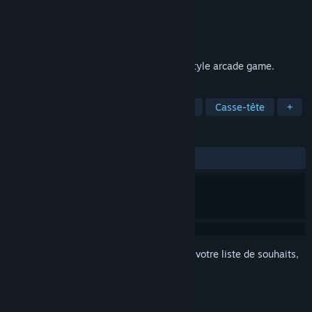
Développement
INFINITE BRIDGE
Édition
INFINITE BRIDGE
Sorti le
16 mars 2021
Contrast Tunnel is a first-person runner-style arcade game.
TAGS
Casual
Arcade
Course sans fin
Casse-tête
+
ÉVALUATIONS
DEPUIS LE DÉBUT :
1 évaluations
()
Connectez-vous
pour ajouter cet article à votre liste de souhaits,
le suivre ou l'ignorer