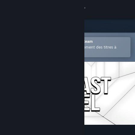
Se connecter
Magasin
Communauté
Ouvrir dans l'application mobile Steam
Permet d'acheter ou d'ajouter facilement des titres à
votre liste de souhaits.
À propos
Support
Changer la langue
Télécharger l'application mobile Steam
Voir version ordi. du site
Contrast Tunnel