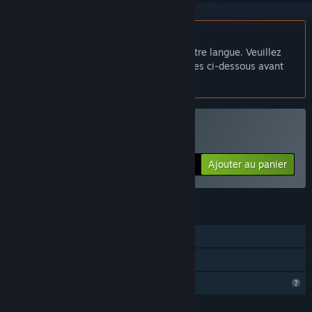
Français non disponible
Ce produit n'est pas disponible dans votre langue. Veuillez
consulter la liste des langues disponibles ci-dessous avant
de l'acheter.
Acheter Contrast Tunnel
Ajouter au panier
$0.99
FONCTIONNALITÉS
Solo
Partage familial
Fonctionnalités de profil limitées