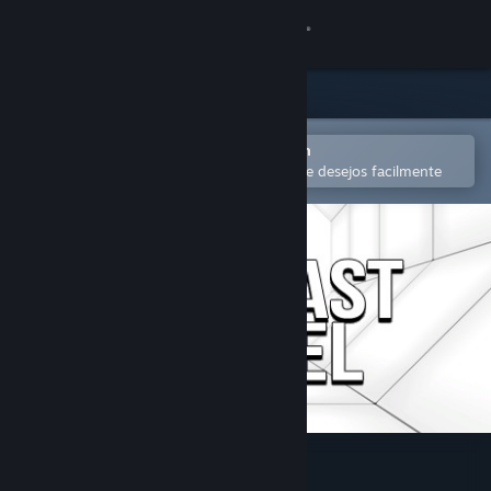
Iniciar sessão
Loja
Comunidade
Abra no aplicativo móvel do Steam
para comprar ou adicionar à lista de desejos facilmente
Sobre
Suporte
Alterar idioma
Baixe o aplicativo móvel do Steam
Ver versão para computadores
Contrast Tunnel