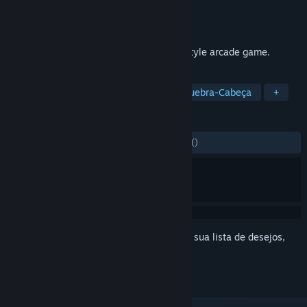
Desenvolvedor
INFINITE BRIDGE
Distribuidora
INFINITE BRIDGE
Lançado:
16/mar./2021
Contrast Tunnel is a first-person runner-style arcade game.
MARCADORES
Casual
Arcade
Corredor
Quebra-Cabeça
+
ANÁLISES
DESDE O INÍCIO:
1 análises de usuários
()
Inicie a sessão
para adicionar este item à sua lista de desejos,
segui-lo ou ignorá-lo