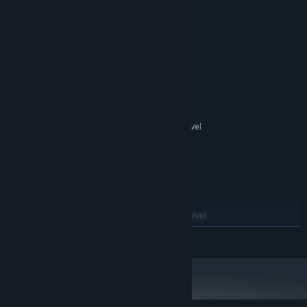
Requisitos de sistema
MÍNIMOS:
Windows 7/8/10
SO *:
2 GHz
PROCESSADOR:
1024 MB de RAM
MEMÓRIA:
512 MB
PLACA DE VÍDEO:
200 MB de espaço disponível
ARMAZENAMENTO:
RECOMENDADOS:
Windows 7/8/10
SO *:
2 GHz+
PROCESSADOR:
2048 MB de RAM
MEMÓRIA:
1024 MB
PLACA DE VÍDEO:
300 MB de espaço disponível
ARMAZENAMENTO:
A partir do dia 1º de janeiro de 2024, o cliente Steam será compatível
*
SAIBA MAIS
apenas com o Windows 10 ou posterior.