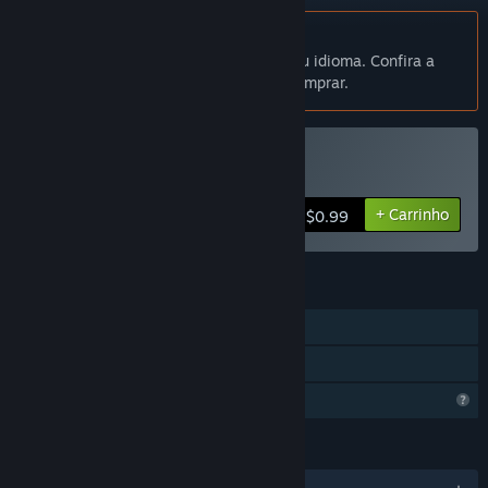
Indisponível em Português (Brasil)
Este produto não está disponível no seu idioma. Confira a
lista de idiomas oferecidos antes de comprar.
Comprar Contrast Tunnel
+ Carrinho
$0.99
RECURSOS
Um jogador
Compartilhamento em família
Recursos de perfil limitados
IDIOMAS