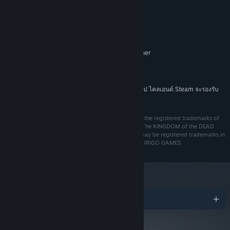
ขั้นต่ำ:
Windows 7 or later
ระบบปฏิบัติการ *:
2.4Ghz Dual Core or higher
โปรเซสเซอร์:
แรม 2 GB
หน่วยความจำ:
Push on with your adventure, fighting the horrifying huge bosses
GeForce 9800GT (or equivalent) or higher
กราฟิกส์:
you'll meet on your path
เวอร์ชัน 11
DIRECTX:
พื้นที่ว่างที่พร้อมใช้งาน 3 GB
พื้นที่จัดเก็บข้อมูล:
ตั้งแต่วันที่ 1 มกราคม 2024 เวลาแปซิฟิก เป็นต้นไป ไคลเอนต์ Steam จะรองรับ
*
เฉพาะ Windows 10 และเวอร์ชันที่ใหม่กว่าเท่านั้น
© 2022 HOOK S.R.L. HOOK, and the HOOK logo are the registered trademarks of
HOOK S.R.L. and/or its affiliates. All rights reserved. The KINGDOM of the DEAD
name and logo are trademarks of HOOK S.R.L. and may be registered trademarks in
certain countries. All rights reserved. Developed by DIRIGO GAMES.
รางวัล