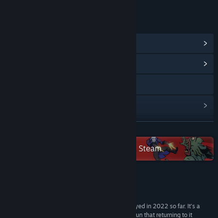
ลิงก์และข้อมูล
ดูรางวัลความสำเร็จบน Steam
(33)
ดูศูนย์กลางชุมชน
X
ดูประวัติการอัปเดต
อ่านข่าวที่เกี่ยวข้อง
อ่านเพิ่มเติม
ดูกระดานสนทนา
ตรวจดูชุดสะสม 505Pulse ทั้งหมดบน Steam
ค้นหากลุ่มชุมชน
บทวิจารณ์
ชื่อ:
KINGDOM of the DEAD
แนว:
แอ็คชัน
,
ผจญภัย
,
อินดี้
“KINGDOM of the DEAD is the best game I’ve played in 2022 so far. It’s a
วันวางจำหน่าย:
10 ก.พ. 2022
simple game at heart, but it feels so unique and fun that returning to it