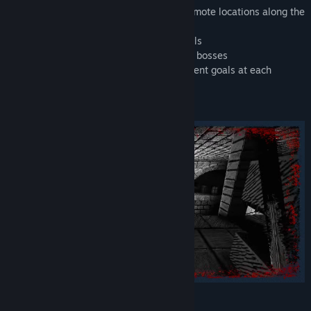
• Close the Gates of Death, exploring 8 remote locations along the
US East Coast
• Unique black & white, hand-drawn visuals
• 8 weapons, 22+ enemies and old school bosses
• Replayability like in the '90s, with different goals at each
difficulty level
• Customizable color palette
Scour a world shrouded in shadows