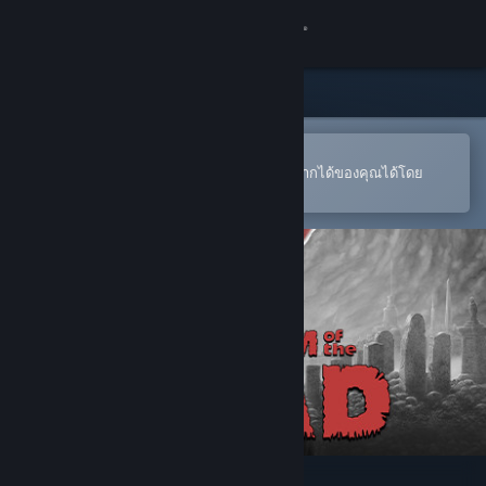
เข้าสู่ระบบ
ร้านค้า
ชุมชน
เปิดในแอป Steam แบบพกพา
หากต้องการสั่งซื้อหรือเพิ่มลงในสิ่งที่อยากได้ของคุณได้โดย
สะดวก
เกี่ยวกับ
ฝ่ายสนับสนุน
เปลี่ยนภาษา
รับแอป Steam แบบพกพา
ชมเว็บไซต์สำหรับเดสก์ท็อป
KINGDOM of the DEAD