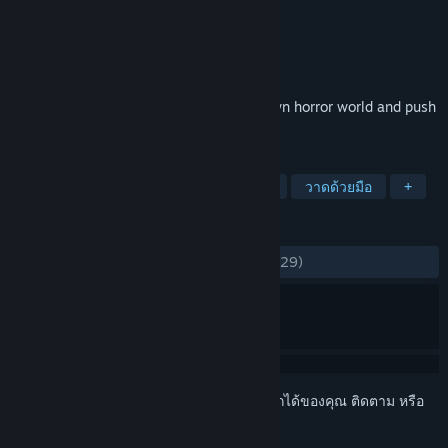
DIRIGO GAMES
ผู้พัฒนา
505 Pulse
ผู้จัดจำหน่าย
วางจำหน่ายแล้ว
10 ก.พ. 2022
Immerse yourself in a dreadful hand-drawn horror world and push
Death’s armies back to the underworld!
แท็ก
บูมเมอร์ชูตเตอร์
อินดี้
สยองขวัญ
วาดด้วยมือ
+
บทวิจารณ์
ตลอดกาล:
แง่บวกเป็นส่วนมาก
(78% จาก 329)
เข้าสู่ระบบ
เพื่อเพิ่มผลิตภัณฑ์นี้ลงในสิ่งที่อยากได้ของคุณ ติดตาม หรือ
ทำเครื่องหมายเป็นถูกละเว้น