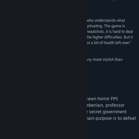
throughout the year will be a delight.”
9/10 –
GGRecon
“Kingdom of the Dead is the work of a developer who understands what
makes classic first-person shooters so fun and captivating. The game is
unafraid to be a little unfair. It takes skill to chain headshots, it is hard to deal
with big groups of mixed enemies, especially on the higher difficulties. But it
feels very good when you ace a boss fight with just a bit of health left over.”
85/100 –
Softpedia
“Retro inspired first person shooters don’t come any more stylish than
KINGDOM of the DEAD.”
80/100 –
Finger Guns
เกี่ยวกับเกมนี้
KINGDOM of the DEAD is a pen and ink drawn horror FPS
videogame where you play as Agent Chamberlain, professor
turned Army General, now working for the secret government
program known as GATEKEEPER, whose main purpose is to defeat
Death and his armies.
Features: