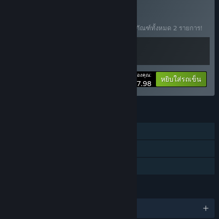
ซื้อ Get HOOKed!
ชุดรวม
(?)
ซื้อชุดรวมนี้พร้อมรับส่วนลด 20% สำหรับผลิตภัณฑ์ทั้งหมด 2 รายการ!
ราคาของคุณ:
-20%
ข้อมูลชุดรวม
หยิบใส่รถเข็น
$27.98
คุณสมบัติ
ผู้เล่นคนเดียว
รางวัลความสำเร็จบน Steam
การแบ่งปันคลังครอบครัว
ภาษา
รองรับ 12 ภาษา