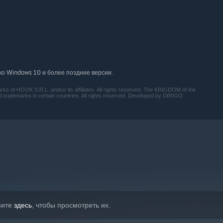
ко Windows 10 и более поздние версии.
 of HOOK S.R.L. and/or its affiliates. All rights reserved. The KINGDOM of the
rademarks in certain countries. All rights reserved. Developed by DIRIGO
мите
здесь
, чтобы просмотреть их.