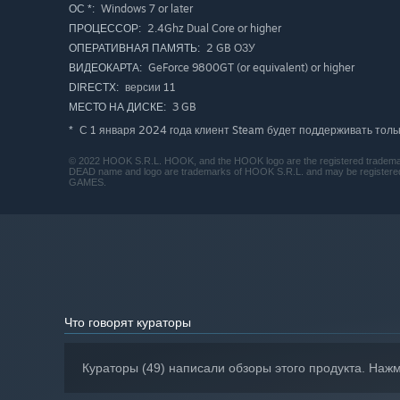
Windows 7 or later
ОС *:
2.4Ghz Dual Core or higher
ПРОЦЕССОР:
2 GB ОЗУ
ОПЕРАТИВНАЯ ПАМЯТЬ:
GeForce 9800GT (or equivalent) or higher
ВИДЕОКАРТА:
версии 11
DIRECTX:
3 GB
МЕСТО НА ДИСКЕ:
С 1 января 2024 года клиент Steam будет поддерживать толь
*
© 2022 HOOK S.R.L. HOOK, and the HOOK logo are the registered trademarks
DEAD name and logo are trademarks of HOOK S.R.L. and may be registered t
GAMES.
Сражайтесь с огромными боссами
Что говорят кураторы
Кураторы (49) написали обзоры этого продукта. Наж