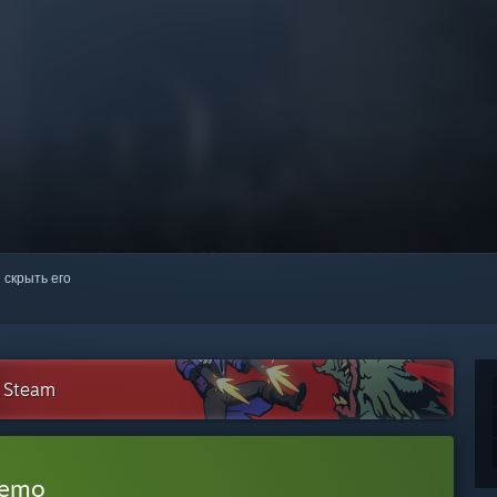
 скрыть его
в Steam
Demo