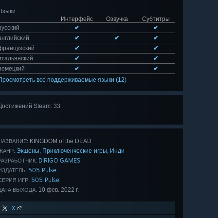
Языки
:
Интерфейс
Озвучка
Субтитры
русский
✔
✔
английский
✔
✔
✔
французский
✔
✔
итальянский
✔
✔
немецкий
✔
✔
Просмотреть все поддерживаемые языки (12)
Достижений Steam: 33
Показать
все 33
KINGDOM of the DEAD
НАЗВАНИЕ:
Экшены
Приключенческие игры
Инди
,
,
ЖАНР:
DIRIGO GAMES
РАЗРАБОТЧИК:
505 Pulse
ИЗДАТЕЛЬ:
505 Pulse
СЕРИЯ ИГР:
10 фев. 2022 г.
ДАТА ВЫХОДА:
X