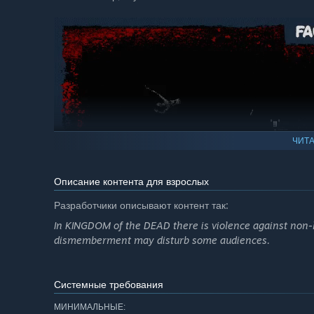
ЧИТА
Описание контента для взрослых
Разработчики описывают контент так:
In KINGDOM of the DEAD there is violence against non-
dismemberment may disturb some audiences.
Изгоните армии Смерти обратно в ад
Системные требования
МИНИМАЛЬНЫЕ: