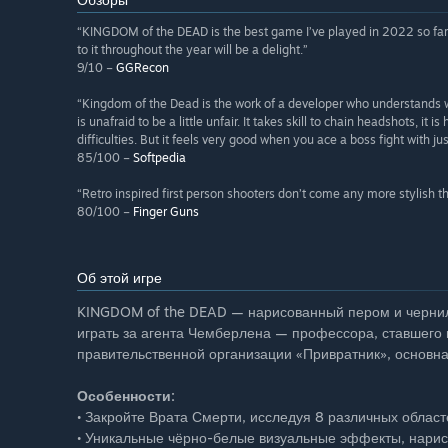
“KINGDOM of the DEAD is the best game I’ve played in 2022 so far. I
to it throughout the year will be a delight.”
9/10 –
GGRecon
“Kingdom of the Dead is the work of a developer who understands w
is unafraid to be a little unfair. It takes skill to chain headshots, i
difficulties. But it feels very good when you ace a boss fight with just
85/100 –
Softpedia
“Retro inspired first person shooters don’t come any more stylish
80/100 –
Finger Guns
Об этой игре
KINGDOM of the DEAD — нарисованный пером и чернила
играть за агента Чемберлена — профессора, ставшего 
правительственной организации «Привратник», основна
Особенности:
• Закройте Врата Смерти, исследуя 8 различных обла
• Уникальные чёрно-белые визуальные эффекты, нарис