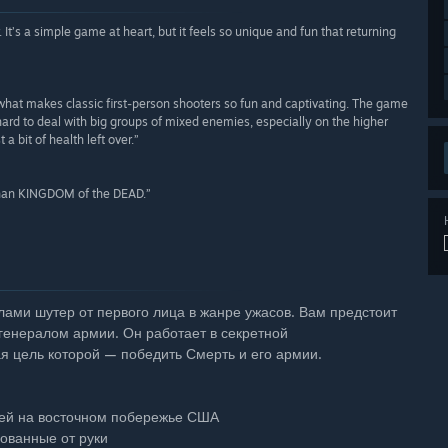
t’s a simple game at heart, but it feels so unique and fun that returning
hat makes classic first-person shooters so fun and captivating. The game
t is hard to deal with big groups of mixed enemies, especially on the higher
 a bit of health left over.”
 than KINGDOM of the DEAD.”
ми шутер от первого лица в жанре ужасов. Вам предстоит
генералом армии. Он работает в секретной
я цель которой — победить Смерть и его армии.
стей на восточном побережье США
ованные от руки