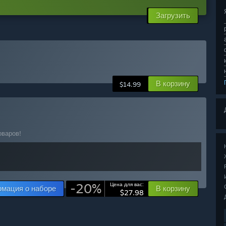
Загрузить
В корзину
$14.99
оваров!
-20%
Цена для вас:
мация о наборе
В корзину
$27.98