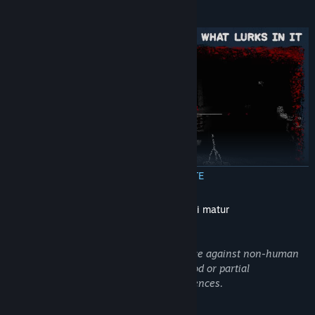
Scour a world shrouded in shadows
CITEȘTE MAI MULTE
Send the creepy creatures of the army of Death back to hell
Descrierea conținutului destinat publicului matur
Dezvoltatorii descriu conținutul astfel:
In KINGDOM of the DEAD there is violence against non-human
characters - some elements such as blood or partial
dismemberment may disturb some audiences.