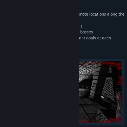
Features:
• Close the Gates of Death, exploring 8 remote locations along the
US East Coast
• Unique black & white, hand-drawn visuals
• 8 weapons, 22+ enemies and old school bosses
• Replayability like in the '90s, with different goals at each
difficulty level
• Customizable color palette