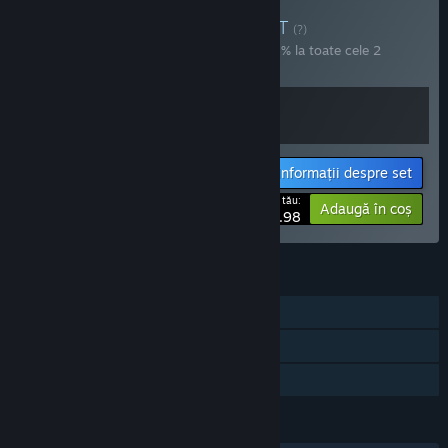
Cumpără Get HOOKed!
SET
(?)
Cumpără acest set pentru a economisi 20% la toate cele 2
articole!
Informații despre set
Prețul tău:
-20%
Adaugă în coș
$27.98
CARACTERISTICI
Un jucător
Realizări Steam
Partajare cu familia
LIMBI