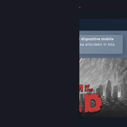
Conectează-te
Magazin
Comunitate
Deschide în aplicația Steam pentru dispozitive mobile
Facilitează achiziționarea și adăugarea articolelor în lista
de dorințe.
Despre
Asistență
Schimbă limba
Obține aplicația Steam pentru dispozitive mobile
Vezi site în versiunea pentru desktop
KINGDOM of the DEAD