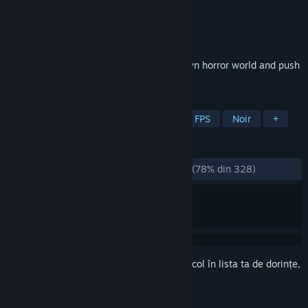
Dezvoltator
DIRIGO GAMES
Editor
505 Pulse
Lansare
10 febr. 2022
Immerse yourself in a dreadful hand-drawn horror world and push
Death’s armies back to the underworld!
ETICHETE
Shooter clasic
Indie
Horror
FPS
Noir
+
RECENZII
DINTOTDEAUNA:
În mare parte pozitive
(78% din 328)
Conectează-te
pentru a adăuga acest articol în lista ta de dorințe,
a-l urmări sau a-l marca drept ignorat.