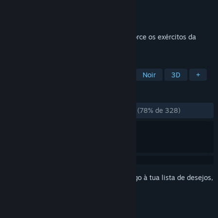
Developer
DIRIGO GAMES
Editora
505 Pulse
Lançamento:
10 fev. 2022
Mergulhe no horror desenhado à mão e force os exércitos da
Morte de volta ao Mundo Inferior!
MARCADORES
Boomer Shooter
Indie
Terror
Noir
3D
+
ANÁLISES
DESDE O INÍCIO:
Praticamente positivas
(78% de 328)
Inicia a sessão
para adicionares este artigo à tua lista de desejos,
segui-lo ou ignorá-lo.