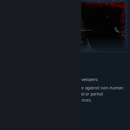
VER MAIS
Envie horrores do exército da Morte de volta ao Inferno
Descrição de conteúdo adulto
Descrição do conteúdo fornecida pelos developers:
In KINGDOM of the DEAD there is violence against non-human
characters - some elements such as blood or partial
dismemberment may disturb some audiences.
Requisitos do Sistema
MÍNIMOS: