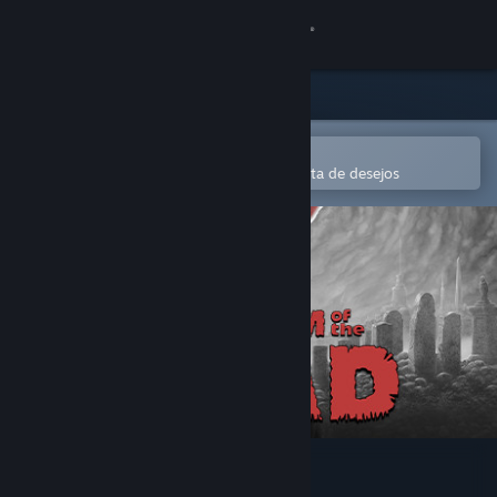
Iniciar sessão
Loja
Comunidade
Abre na app Steam Mobile
Para comprares ou adicionares à lista de desejos
Sobre
Apoio
Alterar idioma
Instala a app móvel do Steam
Ver versão para computadores
KINGDOM of the DEAD