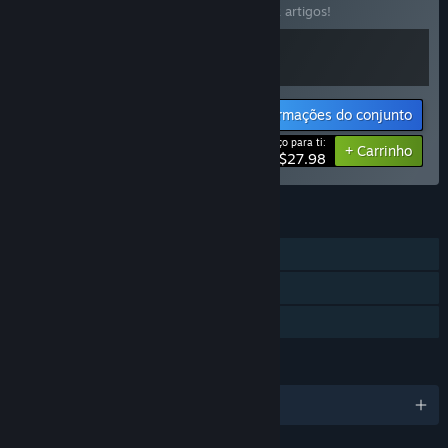
Compra este conjunto e poupa 20% em 2 artigos!
Informações do conjunto
Preço para ti:
-20%
+ Carrinho
$27.98
FUNCIONALIDADES
Um jogador
Proezas Steam
Partilha de Biblioteca
IDIOMAS
12 idiomas disponíveis