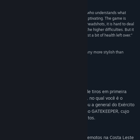
9/10 –
GGRecon
“Kingdom of the Dead is the work of a developer who understands what
makes classic first-person shooters so fun and captivating. The game is
unafraid to be a little unfair. It takes skill to chain headshots, it is hard to deal
with big groups of mixed enemies, especially on the higher difficulties. But it
feels very good when you ace a boss fight with just a bit of health left over.”
85/100 –
Softpedia
“Retro inspired first person shooters don’t come any more stylish than
KINGDOM of the DEAD.”
80/100 –
Finger Guns
Acerca deste jogo
KINGDOM of the DEAD é um videogame de tiros em primeira
pessoa de terror, com arte a bico de pena, no qual você é o
Agente Chamberlain, professor que passou a general do Exército
e trabalha no programa secreto do governo GATEKEEPER, cujo
propósito é derrotar a Morte e seus exércitos.
Características:
• Feche os Portais da Morte em 8 pontos remotos na Costa Leste