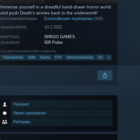
Immerse yourself in a dreadful hand-drawn horror world
and push Death’s armies back to the underworld!
Enimmäkseen myönteinen
(328)
KOKONAISARVOSANA:
10.2.2022
JULKAISUPÄIVÄ:
DIRIGO GAMES
KEHITTÄJÄ:
505 Pulse
JULKAISIJA:
Suositut tunnisteet tälle tuotteelle:
Ysäriräiskintä
Indie
Kauhu
FPS
Selviytymiskauhu
3D
+
Yksinpeli
Steam-saavutukset
Perhejako