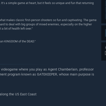
t’s a simple game at heart, but it feels so unique and fun that returning
hat makes classic first-person shooters so fun and captivating. The game
t is hard to deal with big groups of mixed enemies, especially on the higher
 a bit of health left over.”
 than KINGDOM of the DEAD.”
 videogame where you play as Agent Chamberlain, professor
rnment program known as GATEKEEPER, whose main purpose is
 along the US East Coast