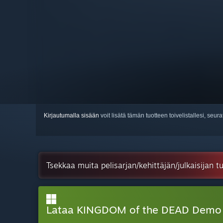
Kirjautumalla sisään
voit lisätä tämän tuotteen toivelistallesi, seura
Tsekkaa muita pelisarjan/kehittäjän/julkaisijan 
Lataa KINGDOM of the DEAD Demo