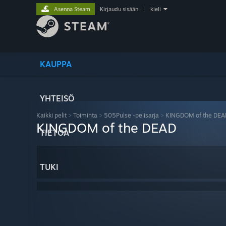
Asenna Steam
Kirjaudu sisään
|
kieli
KAUPPA
YHTEISÖ
Kaikki pelit
>
Toiminta
>
505Pulse -pelisarja
>
KINGDOM of the DEA
KINGDOM of the DEAD
TIETOA
TUKI