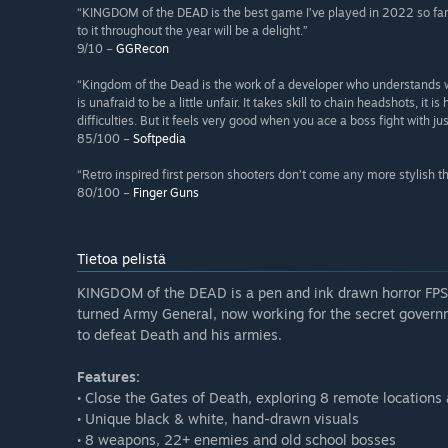
“KINGDOM of the DEAD is the best game I’ve played in 2022 so far. I
to it throughout the year will be a delight.”
9/10 –
GGRecon
“Kingdom of the Dead is the work of a developer who understands w
is unafraid to be a little unfair. It takes skill to chain headshots, i
difficulties. But it feels very good when you ace a boss fight with just
85/100 –
Softpedia
“Retro inspired first person shooters don’t come any more stylish
80/100 –
Finger Guns
Tietoa pelistä
KINGDOM of the DEAD is a pen and ink drawn horror FPS
turned Army General, now working for the secret gove
to defeat Death and his armies.
Features:
• Close the Gates of Death, exploring 8 remote locations
• Unique black & white, hand-drawn visuals
• 8 weapons, 22+ enemies and old school bosses