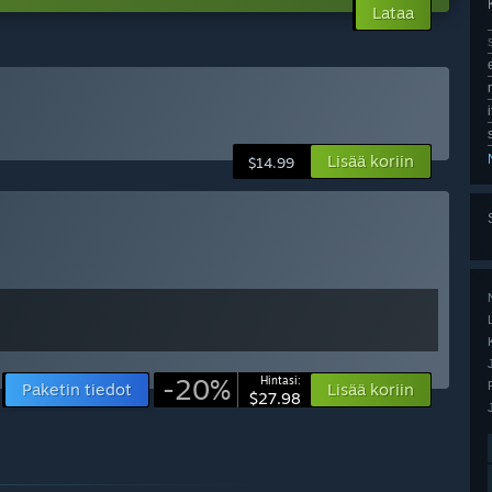
Lataa
Lisää koriin
$14.99
-20%
Hintasi:
Paketin tiedot
Lisää koriin
$27.98