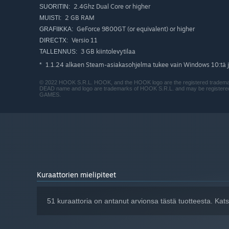
2.4Ghz Dual Core or higher
SUORITIN:
2 GB RAM
MUISTI:
GeForce 9800GT (or equivalent) or higher
GRAFIIKKA:
Versio 11
DIRECTX:
3 GB kiintolevytilaa
TALLENNUS:
1.1.24 alkaen Steam-asiakasohjelma tukee vain Windows 10:tä j
*
© 2022 HOOK S.R.L. HOOK, and the HOOK logo are the registered trademarks
DEAD name and logo are trademarks of HOOK S.R.L. and may be registered t
GAMES.
Push on with your adventure, fighting the horrifying hug
Kuraattorien mielipiteet
51 kuraattoria on antanut arvionsa tästä tuotteesta. Ka