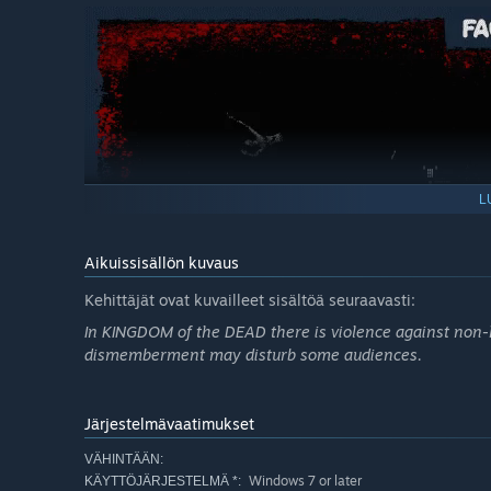
L
Aikuissisällön kuvaus
Kehittäjät ovat kuvailleet sisältöä seuraavasti:
In KINGDOM of the DEAD there is violence against non-
dismemberment may disturb some audiences.
Send the creepy creatures of the army of Death back to h
Järjestelmävaatimukset
VÄHINTÄÄN:
Windows 7 or later
KÄYTTÖJÄRJESTELMÄ *: