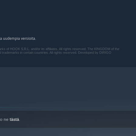
a uudempia versioita.
 of HOOK S.R.L. and/or its affiliates. All rights reserved. The KINGDOM of the
rademarks in certain countries. All rights reserved. Developed by DIRIGO
e bosses you'll meet on your path
tso ne
tästä
.