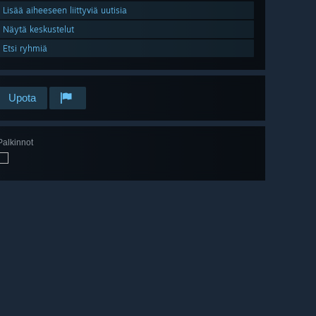
Lisää aiheeseen liittyviä uutisia
Näytä keskustelut
Etsi ryhmiä
Upota
Palkinnot