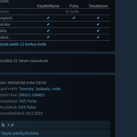
Kielet
:
Käyttöliittymä
Puhe
Tekstitykset
suomi
Ei tuettu
englanti
✔
✔
✔
ranska
✔
✔
italia
✔
✔
saksa
✔
✔
Näytä kaikki 12 tuettua kieltä
Sisältää 33 Steam-saavutusta
Näytä
kaikki 33
KINGDOM of the DEAD
NIMI:
Toiminta
Seikkailu
Indie
,
,
LAJITYYPPI:
DIRIGO GAMES
KEHITTÄJÄ:
505 Pulse
JULKAISIJA:
505 Pulse
PELISARJA:
10.2.2022
JULKAISUPÄIVÄ:
X
Näytä päivityshistoria