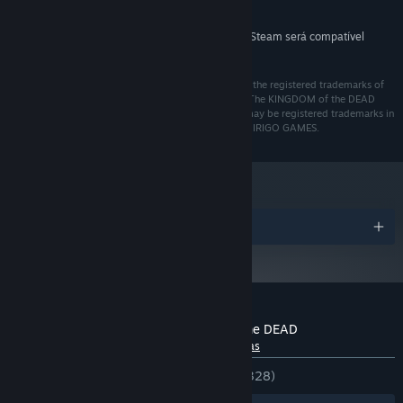
3 GB de espaço disponível
ARMAZENAMENTO:
A partir do dia 1º de janeiro de 2024, o cliente Steam será compatível
*
apenas com o Windows 10 ou posterior.
© 2022 HOOK S.R.L. HOOK, and the HOOK logo are the registered trademarks of
HOOK S.R.L. and/or its affiliates. All rights reserved. The KINGDOM of the DEAD
name and logo are trademarks of HOOK S.R.L. and may be registered trademarks in
certain countries. All rights reserved. Developed by DIRIGO GAMES.
Prêmios
Análises de usuários para KINGDOM of the DEAD
Sobre as análises de usuários
Suas preferências
DESDE O INÍCIO:
Bem positivas
(78% de 328)