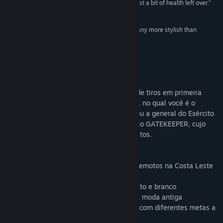
feels very good when you ace a boss fight with just a bit of health left over.”
85/100 –
Softpedia
“Retro inspired first person shooters don’t come any more stylish than
KINGDOM of the DEAD.”
80/100 –
Finger Guns
Sobre este jogo
KINGDOM of the DEAD é um videogame de tiros em primeira
pessoa de terror, com arte a bico de pena, no qual você é o
Agente Chamberlain, professor que passou a general do Exército
e trabalha no programa secreto do governo GATEKEEPER, cujo
propósito é derrotar a Morte e seus exércitos.
Características:
• Feche os Portais da Morte em 8 pontos remotos na Costa Leste
dos EUA
• Visuais exclusivos feitos à mão e em preto e branco
• 8 armas, mais de 22 inimigos e chefes à moda antiga
• Repetição ao estilo da década de 1990, com diferentes metas a
cada nível de dificuldade