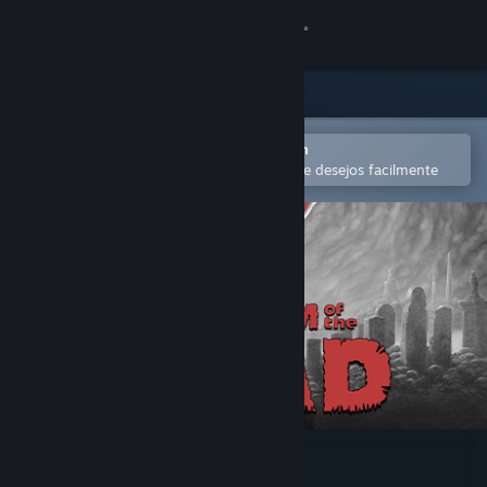
Iniciar sessão
Loja
Comunidade
Abra no aplicativo móvel do Steam
para comprar ou adicionar à lista de desejos facilmente
Sobre
Suporte
Alterar idioma
Baixe o aplicativo móvel do Steam
Ver versão para computadores
KINGDOM of the DEAD