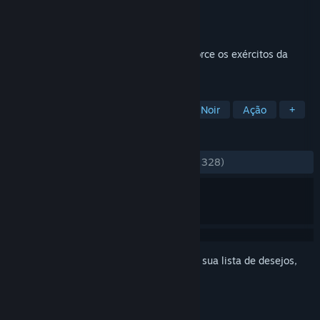
Desenvolvedor
DIRIGO GAMES
Distribuidora
505 Pulse
Lançado:
10/fev./2022
Mergulhe no horror desenhado à mão e force os exércitos da
Morte de volta ao Mundo Inferior!
MARCADORES
Tiro de Tiozão
Indie
Terror
Noir
Ação
+
ANÁLISES
DESDE O INÍCIO:
Bem positivas
(78% de 328)
Inicie a sessão
para adicionar este item à sua lista de desejos,
segui-lo ou ignorá-lo