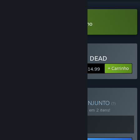
Baixar KINGDOM of the DEAD Demo
Comprar KINGDOM of the DEAD
+ Carrinho
$14.99
Comprar Get HOOKed!
CONJUNTO
(?)
Compre o conjunto para economizar 20% em 2 itens!