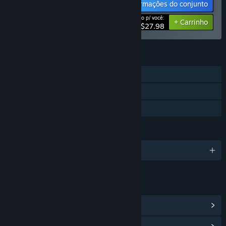
Informações do conjunto
Preço p/ você:
-20%
+ Carrinho
$27.98
RECURSOS
Um jogador
Conquistas Steam
Compartilhamento em família
IDIOMAS
Português (Brasil) e mais 11 idiomas
LINKS E INFORMAÇÕES
Ver Conquistas Steam
(33)