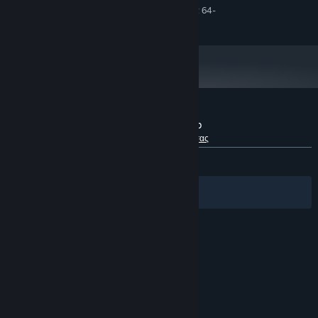
Απαιτείται επεξεργαστής και λειτουργικό σύστημα 64-
bit
Κριτικές πελατών για το Bouncy Goat Climb
Σχετικά με τις κριτικές χρηστών
Οι προτιμήσεις σας
ΌΛΕΣ:
Κυρίως θετικές
(78% από 335)
Φίλτρα
Οι γλώσσες σας
© Valve Corporation. Με επιφύλαξη κάθε νόμιμου
δικαιώματος. Όλα τα εμπορικά σήματα είναι ιδιοκτησία
των αντίστοιχων δικαιούχων τους στις ΗΠΑ και σε άλλες
χώρες.
Πολιτική Απορρήτου
|
Νομικά
|
Προσβασιμότητα
|
Συμφωνητικό Συνδρομητή Steam
|
Επιστροφές χρημάτων
|
Cookie