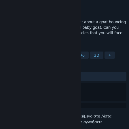
Δημιουργός
Jesper Bergman
Εκδότης
Jesper Bergman
Κυκλοφορία
10 Ιαν 2022
A highly punishing 3D precision platformer about a goat bouncing
up a beautiful mountain to save its scared baby goat. Can you
handle the challenge and endure all obstacles that you will face
on your way up the mountain?
ΕΤΙΚΈΤΕΣ
Περιπέτεια
Ένας παίκτης
Δύσκολο
3D
+
ΚΡΙΤΙΚΈΣ
ΌΛΕΣ:
Κυρίως θετικές
(78% από 335)
Συνδεθείτε
για να προσθέσετε αυτό το αντικείμενο στη Λίστα
Επιθυμιών σας, να το ακολουθήσετε ή να το αγνοήσετε