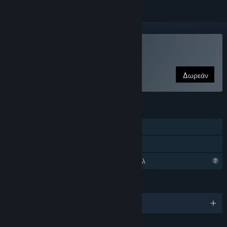
Παίξτε Bouncy Goat Climb
Δωρεάν
ΧΑΡΑΚΤΗΡΙΣΤΙΚΆ
Ένας παίκτης
Κοινή Χρήση
Περιορισμένα χαρακτηριστικά προφίλ
ΓΛΏΣΣΕΣ
Αγγλικά