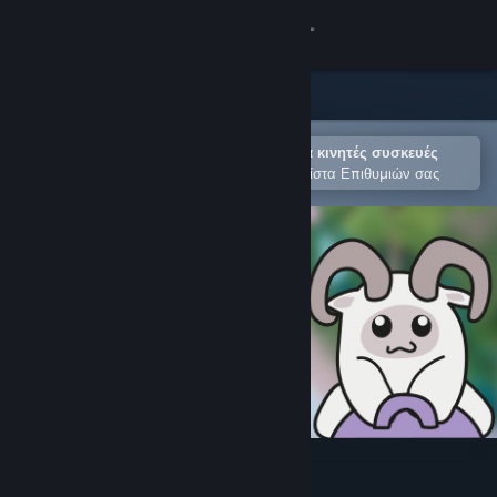
Σύνδεση
Κατάστημα
Κοινότητα
Άνοιγμα στην εφαρμογή Steam για κινητές συσκευές
Για εύκολη αγορά ή προσθήκη στη Λίστα Επιθυμιών σας
Σχετικά
Υποστήριξη
Αλλαγή γλώσσας
Αποκτήστε την εφαρμογή Steam για κινητές συσκευές
Προβολή ιστοσελίδας για υπολογιστές
Bouncy Goat Climb