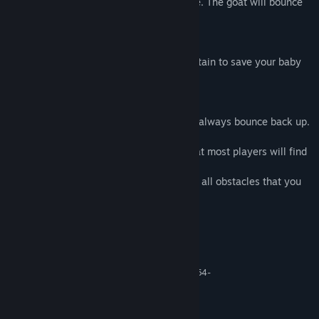
Rotate and angle the goat with the mouse. The goat will bounce
in the direction that it is rotated towards.
Reach the top!
Bounce your way up the dangerous mountain to save your baby
as quick as possible.
Fail over and over again!
You will face many fallbacks but you can always bounce back up.
This is a difficult and frustrating game that most players will find
horrible and rage-inducing.
Can you handle the challenge and endure all obstacles that you
will face on your way up the mountain?
Απαιτήσεις συστήματος
ΕΛΆΧΙΣΤΕΣ:
Απαιτείται επεξεργαστής και λειτουργικό σύστημα 64-
bit
1 GB διαθέσιμος χώρος
ΑΠΟΘΉΚΕΥΣΗ:
ΠΡΟΤΕΙΝΌΜΕΝΕΣ: