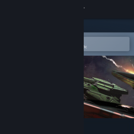
Đăng nhập
Cửa hàng
Cộng đồng
Mở bằng ứng dụng Steam di động
Để dễ dàng thêm vào danh sách ước
Thông tin
Hỗ trợ
Thay đổi ngôn ngữ
Cài ứng dụng Steam di động
Xem web cho desktop
Hunternet Starfighter