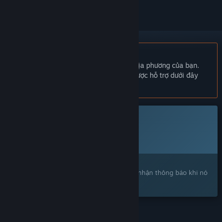
Không hỗ trợ ngôn ngữ Tiếng Việt
Sản phẩm này không hỗ trợ ngôn ngữ địa phương của bạn.
Vui lòng xem lại danh sách ngôn ngữ được hỗ trợ dưới đây
trước khi mua.
Trò chơi này chưa có trên Steam
Ngày dự kiến phát hành:
Sắp công bố
Bạn quan tâm?
Hãy thêm trò chơi vào danh sách ước và nhận thông báo khi nó
ra mắt trên Steam.
TÍNH NĂNG