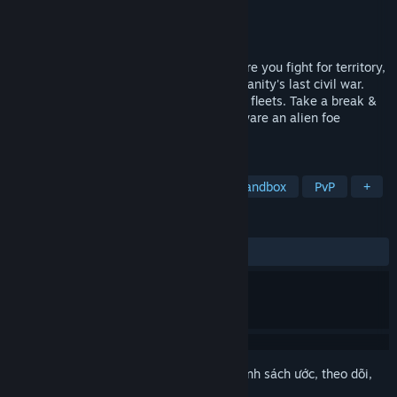
Nhà phát triển
CPU Dreams
Nhà phát hành
CPU Dreams
Phát hành
Sắp công bố
Hunternet is an MMO spacecraft sim where you fight for territory,
resources, & key installations during humanity's last civil war.
Form player orgs, mine resources, & build fleets. Take a break &
fly in friendly races or wargames, but beware an alien foe
threatens all.
THEO NHÃN
Mô phỏng vũ trụ
Thế giới mở
Sandbox
PvP
+
ĐÁNH GIÁ
Không có đánh giá người dùng
Đăng nhập
để thêm sản phẩm này vào danh sách ước, theo dõi,
hoặc đánh dấu nó thành "đã phớt lờ"