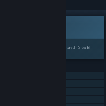
Dette spillet er ikke tilgjengelig ennå
Planlagt utgivelsesdato:
Ikke kunngjort ennå
Interessert?
Legg til produktet på ønskelisten og få et varsel når det blir
tilgjengelig.
FUNKSJONER
MMO
PvP på nett
VR-støtte
Familiedeling