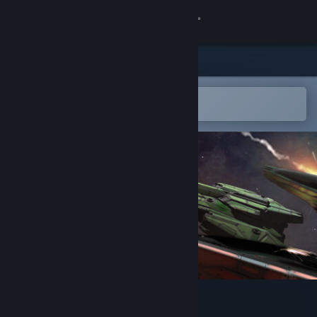
Logg inn
Butikk
Samfunn
Åpne i Steams mobilapp
for å enkelt legge til på ønskelisten
Om
Kundestøtte
Bytt språk
Skaff deg Steam-appen på mobil
Vis skrivebordsversjon
Hunternet Starfighter