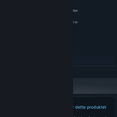
Windows 10 64-bit
OS:
Ryzen 3 1300X or i5 6600k or better
PROSESSOR:
4 GB RAM
MINNE:
Radeon HD 7850 or GeForce GTX 660 or
GRAFIKK:
better
Versjon 11
DIRECTX:
Bredbåndstilkobling
NETTVERK:
1 GB tilgjengelig plass
LAGRING:
OpenXR. Keyboard or gamepad
VR-STØTTE:
required
ANBEFALT:
Windows 10 64-bit
OS:
LES MER
Ryzen 7 2700X or better/ i7-7700 or
PROSESSOR:
better
8 GB RAM
MINNE:
Radeon RX 480 or GeForce GTX 1060
GRAFIKK:
Versjon 11
DIRECTX:
Bredbåndstilkobling
NETTVERK:
1 GB tilgjengelig plass
LAGRING:
Det finnes ingen anmeldelser av dette produktet