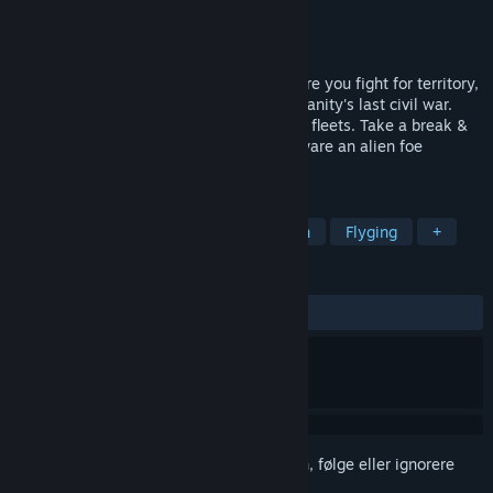
Utvikler
CPU Dreams
Utgiver
CPU Dreams
Utgitt
Ikke kunngjort ennå
Hunternet is an MMO spacecraft sim where you fight for territory,
resources, & key installations during humanity's last civil war.
Form player orgs, mine resources, & build fleets. Take a break &
fly in friendly races or wargames, but beware an alien foe
threatens all.
MERKELAPPER
Verdensromsimulering
Åpen verden
Flyging
+
ANMELDELSER
Ingen brukeranmeldelser
Logg inn
for å legge til på ønskelisten, følge eller ignorere