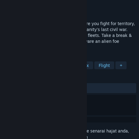
Pembangun
CPU Dreams
Penerbit
CPU Dreams
Dikeluarkan
Akan diumumkan
Hunternet is an MMO spacecraft sim where you fight for territory,
resources, & key installations during humanity's last civil war.
Form player orgs, mine resources, & build fleets. Take a break &
fly in friendly races or wargames, but beware an alien foe
threatens all.
TAG
Space Sim
Open World
Sandbox
Flight
+
ULASAN
Tiada ulasan pengguna
Daftar masuk
untuk menambah item ini ke senarai hajat anda,
ikuti atau tandakannya sebagai diabaikan