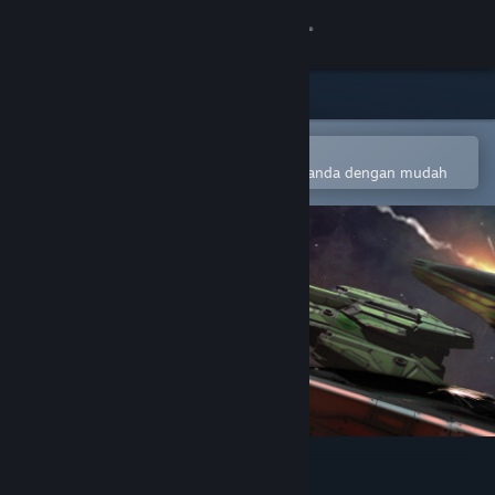
Sign in
Gedung
Komuniti
Buka dalam Steam Mobile App
Untuk menambah ke senarai hajat anda dengan mudah
Tentang
Sokongan
Ubah bahasa
Dapatkan Steam Mobile App
Lihat laman web desktop
Hunternet Starfighter