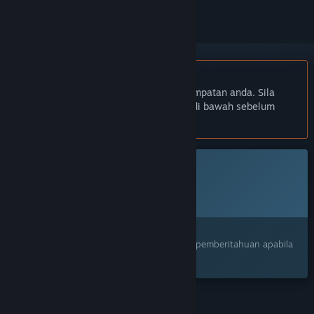
Bahasa Bahasa Melayu tidak disokong
Produk ini tidak menyokong bahasa tempatan anda. Sila
semak senarai bahasa yang disokong di bawah sebelum
membuat pembelian
Permainan ini belum tersedia di Steam lagi
Tarikh Keluaran Dirancang:
Akan diumumkan
Berminat?
Tambah ke senarai hajat anda dan terima pemberitahuan apabila
permainan sudah tersedia.
CIRI