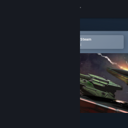
Přihlásit se
Obchod
Komunita
Otevřete v mobilní aplikaci služby Steam
Pro snazší přidání do seznamu přání
Informace
Podpora
Změnit jazyk
Mobilní aplikace služby Steam
Desktopová verze stránky
Hunternet Starfighter