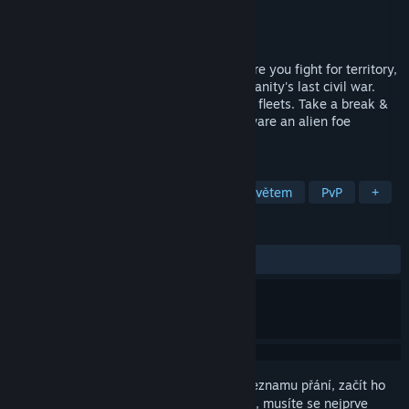
Vývojář
CPU Dreams
Vydavatel
CPU Dreams
Vydání
Bude oznámeno
Hunternet is an MMO spacecraft sim where you fight for territory,
resources, & key installations during humanity's last civil war.
Form player orgs, mine resources, & build fleets. Take a break &
fly in friendly races or wargames, but beware an alien foe
threatens all.
ZNAČKY
Vesmírné simulátory
S otevřeným světem
PvP
+
RECENZE
Žádné uživatelské recenze
Abyste si mohli tento produkt přidat do seznamu přání, začít ho
sledovat nebo ho zařadit mezi ignorované, musíte se nejprve