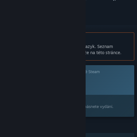
přihlásit
.
Čeština není podporována
Tento produkt nepodporuje Váš místní jazyk. Seznam
podporovaných jazyků je k dispozici níže na této stránce.
Tato hra prozatím není dostupná ve službě Steam
Plánované datum vydání:
Bude oznámeno
Máte zájem o tento produkt?
Přidejte si ho do seznamu přání, ať nepropásnete vydání.
FUNKCE