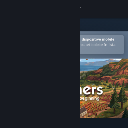
Conectează-te
Magazin
Comunitate
Deschide în aplicația Steam pentru dispozitive mobile
Facilitează achiziționarea și adăugarea articolelor în lista
de dorințe.
Despre
Asistență
Schimbă limba
Obține aplicația Steam pentru dispozitive mobile
Vezi site în versiunea pentru desktop
The Ranchers