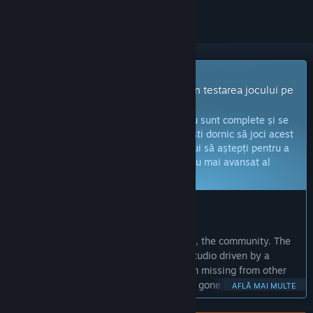
Joc cu acces timpuriu
Primește imediat acces și implică-te în testarea jocului pe
măsură ce este dezvoltat.
Notă:
jocurile aflate în acces timpuriu nu sunt complete și se
pot schimba sau nu pe viitor. Dacă nu ești dornic să joci acest
titlu în stadiul său actual, atunci ar trebui să aștepți pentru a
vedea dacă jocul va ajunge într-un stadiu mai avansat al
dezvoltării.
Află mai multe
CE AU DE SPUS PRODUCĂTORII:
De ce acces timpuriu?
„We want to share this journey with you, the community. The
Ranchers brings the charm of an indie studio driven by a
dream to give players what they’ve been missing from other
country-life sims. Years of passion have gone into this game,
AFLĂ MAI MULTE
and we’re counting on your involvement and feedback, both