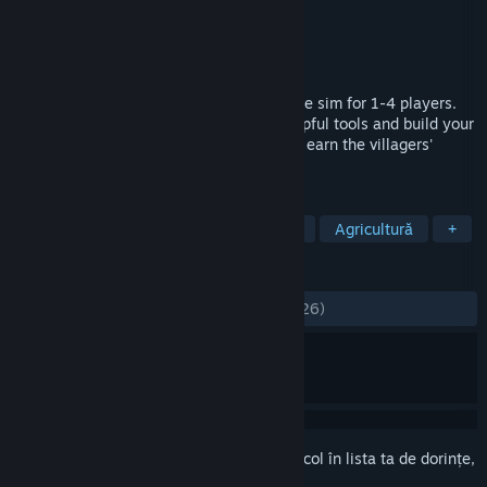
Dezvoltator
The Ranchers
Editor
Trophy Games Publishing ApS
Lansare
30 iul. 2026
The Ranchers is an open world country-life sim for 1-4 players.
Raise animals, grow tasty crops, craft helpful tools and build your
dream house. Explore the open world and earn the villagers'
respect and esteem.
ETICHETE
Acces timpuriu
Simulator de fermă
Agricultură
+
RECENZII
DINTOTDEAUNA:
Echilibrate
(57% din 426)
Conectează-te
pentru a adăuga acest articol în lista ta de dorințe,
a-l urmări sau a-l marca drept ignorat.