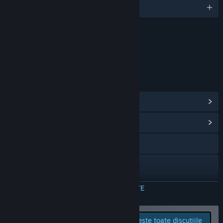
Limbi disponibile: 13
Conținut
Include elemente interactive
Interacțiune online
LINKURI ȘI INFORMAȚII
Vezi realizările Steam
(1)
Vezi centrul comunitar al jocului
Accesează site-ul oficial
Discord
YouTube
CITEȘTE MAI MULTE
Facebook
Raportează problemele
Citește toate discuțiile