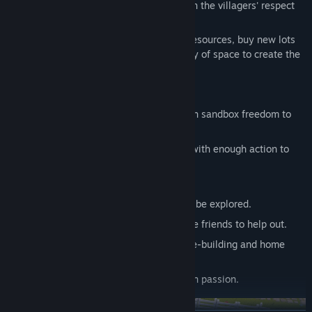
your ranch a flourishing business and earn the villagers' respect
and esteem.
Take care of animals, grow crops, claim resources, buy new lots
of land, and much more. You'll have plenty of space to create the
ranch of your dreams.
The Ranchers
is for you if you:
Are looking for a farming simulator with sandbox freedom to
play your way.
You want a cozy space to unwind, but with enough action to
keep things exciting.
Love farm simulator games.
Appreciate a big open world waiting to be explored.
Want to build alone or invite up to three friends to help out.
Find joy in the creative freedom of base-building and home
decoration.
Fancy the charm of indie games built on passion.