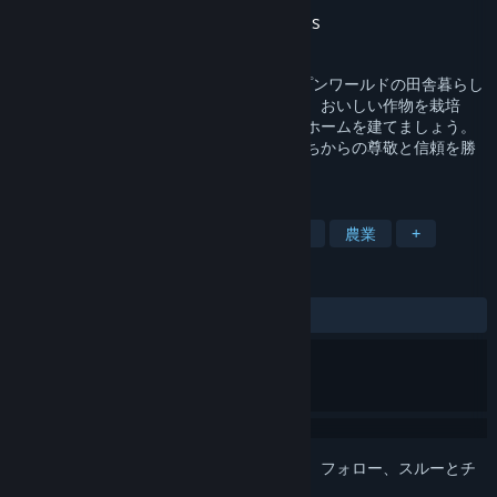
開発元
The Ranchers
パブリッシャー
Trophy Games Publishing ApS
リリース日
2026年7月30日
The Ranchersは、1～4人で楽しめるオープンワールドの田舎暮らし
シミュレーションゲームです。動物を育て、おいしい作物を栽培
し、便利な道具をクラフトして、夢のマイホームを建てましょう。
広大なオープンワールドを探索し、村人たちからの尊敬と信頼を勝
ち取りましょう。
タグ
早期アクセス
農場シミュレーション
農業
+
レビュー
全期間：
賛否両論
(430件中58%)
このアイテムをウィッシュリストへの追加、フォロー、スルーとチ
ェックするには、
サインイン
してください。