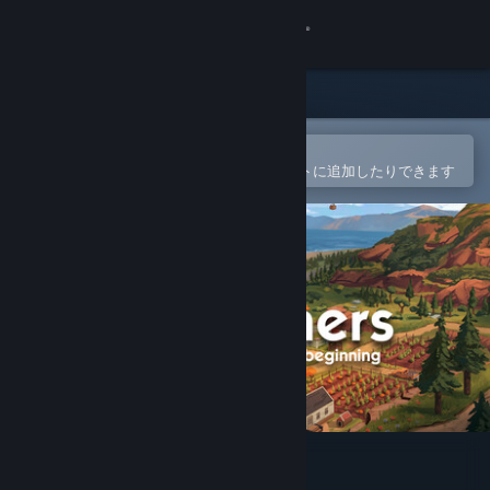
サインイン
ストア
コミュニティ
Steamモバイルアプリで開く
簡単に購入したり、ウィッシュリストに追加したりできます
詳細
サポート
言語を変更
Steamモバイルアプリを入手
デスクトップウェブサイトを表示
The Ranchers