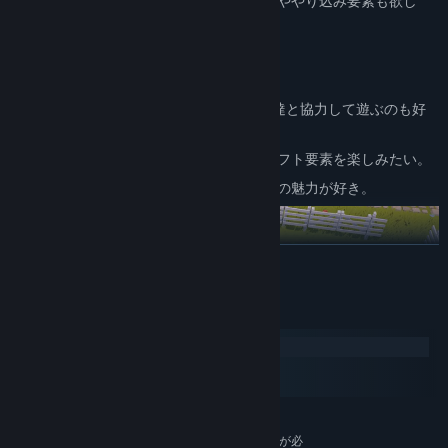
のんびり癒されながらも、ほどよい刺激ややり込み要素も欲し
い。
農場シミュレーションゲームが好き。
広大なオープンワールドを探索したい。
一人でじっくり遊ぶのも、最大3人の友達と協力して遊ぶのも好
き。
拠点づくりや家の装飾など、自由なクラフト要素を楽しみたい。
情熱を込めて作られたインディーゲームの魅力が好き。
続きを読む
システム要件
Windows
macOS
SteamOS + Linux
牧場を発展させよう
最低:
64 ビットプロセッサとオペレーティングシステムが必