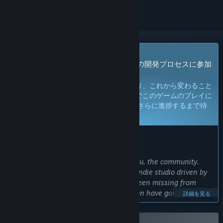
早期アクセスゲーム
今すぐアクセスしてプレイし、ゲームの開発プロセスに参加
しよう。
注：
早期アクセスのゲームは未完成であり、これから変わること
も変わらないこともありえます。現段階でこのゲームのプレイに
満足できないと思われる場合は、 開発がさらに進捗するまで待
つことをお勧めします。
詳細はこちら
開発者からの注意書き：
早期アクセスにした理由
“We want to share this journey with you, the community.
The Ranchers brings the charm of an indie studio driven by
a dream to give players what they’ve been missing from
other country-life sims. Years of passion have gone into this
詳細を見る
game, and we’re counting on your involvement and
feedback, both before, during, and after Early Access, to help