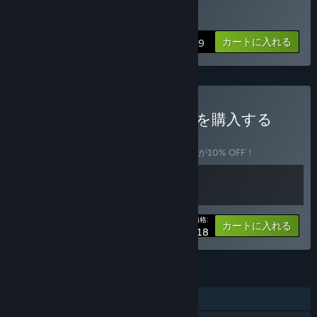
make The Ranchers the best possible version of our original
The Ranchersを購入する
vision.”
大体どのくらいの期間このゲームを早期アクセスにする予定です
カートに入れる
$24.99
か？
“A final date for the full release has not yet been decided,
but we roughly expect the game to be in Early Access for six
months. Our goal is to continue improving the game
throughout Early Access, both through our planned
The Ranchers x Solarpunkを購入する
milestones and the feedback we receive from you, so that
バンドル
(?)
the full release is something we can all appreciate and
このバンドルを購入すると、アイテム全2個が10% OFF！
enjoy.”
早期アクセスバージョンと計画されているフルバージョンの違い
は？
“While players will be able to experience the core gameplay
あなたの価格:
and soul of The Ranchers during Early Access, we plan to
-10%
バンドル情報
カートに入れる
$43.18
make the full experience much richer. With a strong focus on
expansion, exploration, and depth across our planned
milestones, the full version is planned to place you in a
機能
larger, more feature-filled world.”
シングルプレイヤー
早期アクセスバージョンの現状はどうなっていますか？