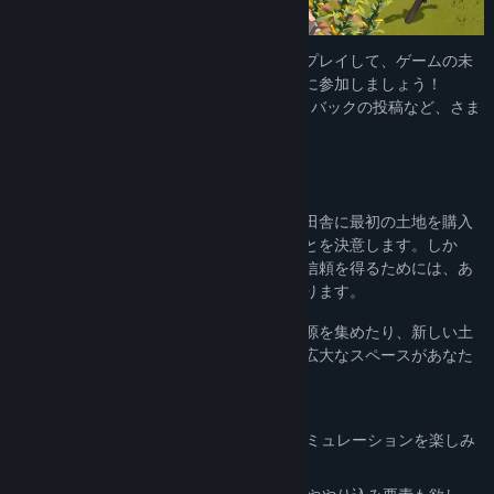
コミュニティグループを検索
今すぐ
The Ranchers
の早期アクセス版をプレイして、ゲームの未
来を一緒につくる素晴らしいコミュニティに参加しましょう！
タイトル:
The Ranchers
Discordでは最新情報のチェックやフィードバックの投稿など、さま
ジャンル:
アクション
,
アドベンチャー
,
カジュアル
,
インディー
,
RPG
,
シミュレーション
,
早期アクセス
ざまな交流を楽しめます。
リリース日:
2026年7月30日
早期アクセスリリース日:
2026年7月30日
自分だけの牧場を作ろう
慌ただしい都会での暮らしに別れを告げ、田舎に最初の土地を購入
して自然に囲まれた新しい生活を始めることを決意します。しか
し、牧場を繁栄させ、村人たちから尊敬と信頼を得るためには、あ
なたの農場経営の腕前が試されることになります。
動物の世話をしたり、作物を育てたり、資源を集めたり、新しい土
地を購入したり――夢の牧場を作るための広大なスペースがあなた
を待っています。
こんな方におすすめです：
自由度の高いサンドボックス型の農場シミュレーションを楽しみ
たい。