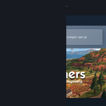
Inloggen
Winkel
Community
In de mobiele Steam-app openen
Om gemakkelijk te kopen of toe te voegen aan je
verlanglijst
Over
Ondersteuning
Taal wijzigen
Download de mobiele Steam-app
Desktopwebsite weergeven
The Ranchers