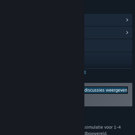
LINKS EN INFORMATIE
Steam-prestaties weergeven
(1)
Communityhub weergeven
Naar de website
Discord
YouTube
MEER INFORMATIE
Facebook
Meld bugs en laat
Alle discussies weergeven
feedback voor dit spel
X
achter op de discussiefora
De handleiding raadplegen
Over dit spel
Updategeschiedenis weergeven
The Ranchers
is een gezellige plattelandssimulatie voor 1-4
spelers, die zich afspeelt in een open sandboxwereld.