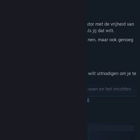
ranch van je dromen te bouwen.
The Ranchers is iets voor jou als je:
Op zoek bent naar een landbouwsimulator met de vrijheid van
een sandbox, waarin je kunt spelen zoals jij dat wilt.
Een gezellige plek zoekt om te ontspannen, maar ook genoeg
actie wilt om het spannend te houden.
Van landbouwsimulaties houdt.
Graag een grote open wereld verkent.
Alleen wilt bouwen of tot drie vrienden wilt uitnodigen om je te
helpen.
Geniet van de creatieve vrijheid van bouwen en het inrichten
van je huis.
MEER INFORMATIE
De charme waardeert van indiegames die met passie zijn
gemaakt.
Systeemeisen
Windows
macOS