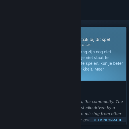
volgen of te negeren
Vroegtijdige toegang
Krijg direct toegang om te spelen en raak bij dit spel
betrokken tijdens het ontwikkelingsproces.
Opmerking:
Spellen in vroegtijdige toegang zijn nog niet
voltooid en kunnen nog veranderen. Als je niet staat te
springen om dit spel in de huidige staat te spelen, kun je beter
afwachten hoe het spel zich verder ontwikkelt.
Meer
informatie
WAT DE ONTWIKKELAARS ZEGGEN:
Waarom vroegtijdige toegang?
'We want to share this journey with you, the community. The
Ranchers brings the charm of an indie studio driven by a
dream to give players what they’ve been missing from other
country-life sims. Years of passion have gone into this game,
MEER INFORMATIE
and we’re counting on your involvement and feedback, both