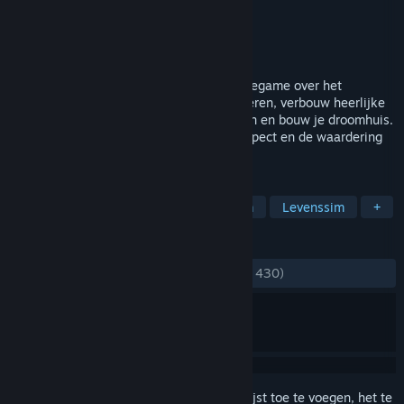
Ontwikkelaar
The Ranchers
Uitgever
Trophy Games Publishing ApS
Uitgebracht
30 jul 2026
The Ranchers is een openwereld-simulatiegame over het
plattelandsleven voor 1-4 spelers. Fok dieren, verbouw heerlijke
gewassen, maak handige gereedschappen en bouw je droomhuis.
Verken de open wereld en verdien het respect en de waardering
van de dorpsbewoners.
TAGS
Vroegtijdige toegang
Landbouwsim
Levenssim
+
RECENSIES
ZONDER TIJDLIMIET:
Verdeeld
(58% van 430)
Meld je aan
om dit artikel aan je verlanglijst toe te voegen, het te