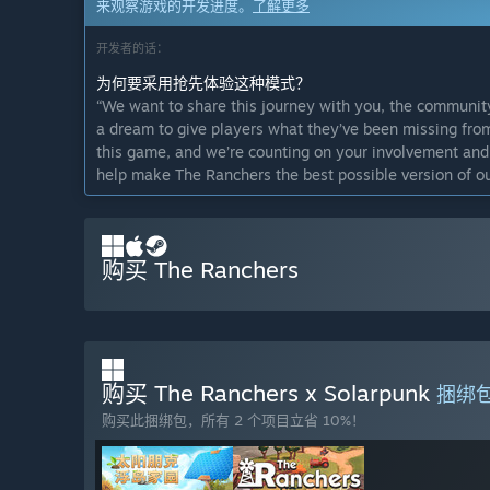
来观察游戏的开发进度。
了解更多
开发者的话：
为何要采用抢先体验这种模式？
“We want to share this journey with you, the community
a dream to give players what they’ve been missing from
this game, and we’re counting on your involvement and 
help make The Ranchers the best possible version of our
这款游戏的抢先体验状态大约持续多久？
“A final date for the full release has not yet been deci
six months. Our goal is to continue improving the game
购买 The Ranchers
milestones and the feedback we receive from you, so th
enjoy.”
计划中的完整版本和抢先体验版本到底有多少不同？
“While players will be able to experience the core gam
to make the full experience much richer. With a strong
购买 The Ranchers x Solarpunk
捆绑
planned milestones, the full version is planned to place 
购买此捆绑包，所有 2 个项目立省 10%！
抢先体验版本的现状如何？
“The Early Access version of The Ranchers closely mirr
in the “About This Game” section. With a focus on exten