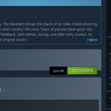
. The Ranchers brings the charm of an indie studio driven by
 other country-life sims. Years of passion have gone into
feedback, both before, during, and after Early Access, to
 original vision.”
了解更多
ded, but we roughly expect the game to be in Early Access for
 throughout Early Access, both through our planned
at the full release is something we can all appreciate and
添加至购物车
$24.99
eplay and soul of The Ranchers during Early Access, we plan
 focus on expansion, exploration, and depth across our
包
(?)
you in a larger, more feature-filled world.”
ors the demo version - you can read more about the features
sive content and exploration, we plan to continue polishing