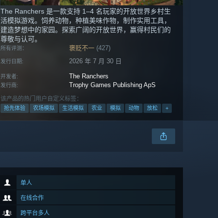
The Ranchers 是一款支持 1–4 名玩家的开放世界乡村生
活模拟游戏。饲养动物，种植美味作物，制作实用工具，
建造梦想中的家园。探索广阔的开放世界，赢得村民们的
尊敬与认可。
褒贬不一
(427)
所有评测：
2026 年 7 月 30 日
发行日期:
The Ranchers
开发者:
Trophy Games Publishing ApS
发行商:
该产品的热门用户自定义标签：
抢先体验
农场模拟
生活模拟
农业
模拟
动物
放松
+
单人
在线合作
跨平台多人