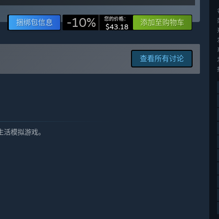
”
-10%
您的价格：
捆绑包信息
添加至购物车
$43.18
ntent and features, while our goal still is to keep it
查看所有讨论
me. We value your feedback and appreciate the engagement of
nnel. Additionally, we have an Insider Program for players
 closely.”
村生活模拟游戏。