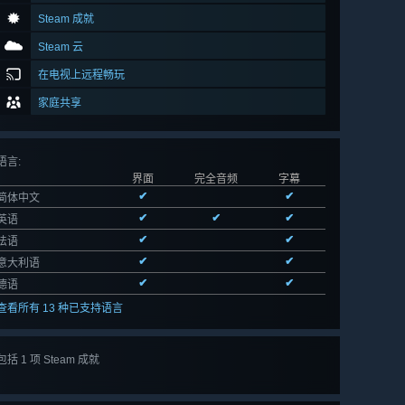
Steam 成就
Steam 云
在电视上远程畅玩
家庭共享
语言
:
界面
完全音频
字幕
✔
✔
简体中文
✔
✔
✔
英语
✔
✔
法语
✔
✔
意大利语
✔
✔
德语
查看所有 13 种已支持语言
包括 1 项 Steam 成就