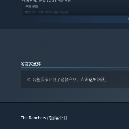
需要 12 GB 可用空间
存储空间:
推荐配置:
需要 64 位处理器和操作系统
Windows 10 64 bit
操作系统:
Intel i7 Processor
处理器:
16 GB RAM
内存:
Nvidia GeForce GTX960 +, AMD Radeon R9 380
显卡:
+
需要 12 GB 可用空间
存储空间:
2024 年 1 月 1 日（PT）起，Steam 客户端将仅支持 Windows 
*
鉴赏家点评
发展你的牧场
拿起你最可靠的锤子，来到工作台吧！收集基础资源，制作
成繁荣兴盛的牧场！
31 名鉴赏家评测了这款产品。点击
这里
阅读。
The Ranchers 的顾客评测