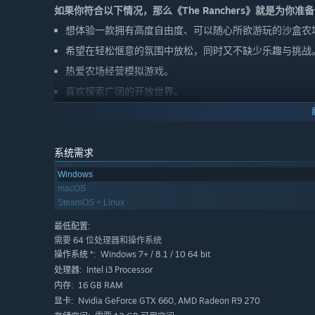
如果你符合以下情况，那么《The Ranchers》就是为你准
想体验一款拥有高度自由度、可以随心所欲游玩的沙盒农
希望在轻松惬意的氛围中放松，同时又不缺少乐趣与挑战
热爱农场经营模拟游戏。
喜欢探索广阔的开放世界。
想独自建设牧场，或邀请最多三位好友一起经营。
喜欢基地建造与家园装饰带来的创造乐趣。
系统需求
喜爱充满热情打造的独立游戏。
Windows
macOS
SteamOS + Linux
最低配置:
需要 64 位处理器和操作系统
Windows 7+ / 8.1 / 10 64 bit
操作系统 *:
Intel i3 Processor
处理器:
16 GB RAM
内存:
Nvidia GeForce GTX 660, AMD Radeon R9 270
显卡: