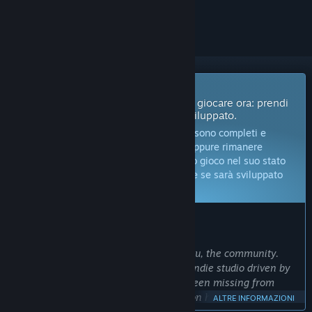
per ignorarlo.
Gioco in accesso anticipato
Ottieni l'accesso immediato e inizia a giocare ora: prendi
parte a questo gioco mentre viene sviluppato.
Nota:
i giochi in accesso anticipato non sono completi e
potrebbero subire modifiche in futuro, oppure rimanere
incompleti. Se non vuoi giocare a questo gioco nel suo stato
attuale, ti conviene aspettare per vedere se sarà sviluppato
ulteriormente.
Altre informazioni
COSA DICONO GLI SVILUPPATORI:
Perché l'accesso anticipato?
“We want to share this journey with you, the community.
The Ranchers brings the charm of an indie studio driven by
a dream to give players what they’ve been missing from
other country-life sims. Years of passion have gone into this
ALTRE INFORMAZIONI
game, and we’re counting on your involvement and