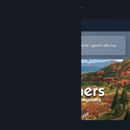
Accedi
Negozio
Comunità
Apri nell'app mobile di Steam
Per acquistare o aggiungere facilmente i giochi alla tua
Lista dei desideri
Informazioni
Assistenza
Cambia la lingua
Ottieni l'app mobile di Steam
Visualizza il sito web per desktop
The Ranchers