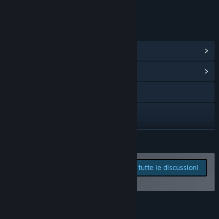
Interattività online
LINK E INFORMAZIONI
Visualizza achievement di Steam
(1)
Vai all'hub della Comunità
Visita il sito web
Discord
YouTube
CONTINUA
Facebook
Segnala i bug e fornisci
Vedi tutte le discussioni
suggerimenti per
X
questo gioco nelle discussioni
Visualizza il manuale
Informazioni sul gioco
Mostra la cronologia degli aggiornamenti