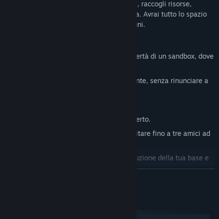
Prenditi cura degli animali, coltiva i campi, raccogli risorse,
acquista nuovi terreni e molto altro ancora. Avrai tutto lo spazio
necessario per creare il ranch dei tuoi sogni.
The Ranchers fa per te se:
Cerchi un simulatore agricolo con la libertà di un sandbox, dove
giocare come preferisci.
Vuoi rilassarti in un'atmosfera accogliente, senza rinunciare a
un pizzico di azione.
Ami i giochi di simulazione agricola.
Ti piace esplorare un grande mondo aperto.
Vuoi costruire il tuo ranch da solo o invitare fino a tre amici ad
aiutarti.
Ti diverte la libertà creativa della costruzione della tua base e
della decorazione della casa.
CONTINUA
Apprezzi il fascino dei giochi indie realizzati con passione.
Requisiti di sistema
Windows