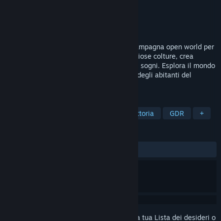
Sviluppatore
The Ranchers
Editore
Trophy Games Publishing ApS
Rilasciato
30 lug 2026
The Ranchers è un simulatore di vita di campagna open world per
1-4 giocatori. Alleva animali, coltiva deliziose colture, crea
strumenti utili e costruisci la casa dei tuoi sogni. Esplora il mondo
aperto e guadagnati il rispetto e la stima degli abitanti del
villaggio.
ETICHETTE
Accesso anticipato
Simulatori di fattoria
GDR
+
RECENSIONI
DI SEMPRE:
Nella media
(58% di 425)
Accedi
per aggiungere questo articolo alla tua Lista dei desideri o