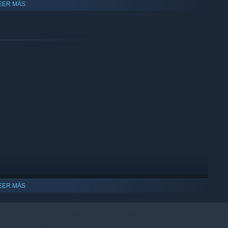
EER MÁS
 being on the look out for suspicious behavior.
detected!
RS OR FRAME INNOCENTS
EER MÁS