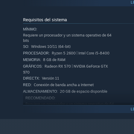
L
Requisitos del sistema
MÍNIMO:
Requiere un procesador y un sistema operativo de 64
bits
WIndows 10/11 (64-bit)
SO:
Ryzen 5 2600 | Intel Core i5-8400
PROCESADOR:
8 GB de RAM
MEMORIA:
Radeon RX 570 | NVIDIA GeForce GTX
GRÁFICOS:
970
Versión 11
DIRECTX:
As an Innocent, complete tricky and tactile tasks while
Conexión de banda ancha a Internet
RED:
As an Impostor, take out Innocents while remaining un
20 GB de espacio disponible
ALMACENAMIENTO:
RECOMENDADO:
VOTE OUT IMPOSTO
Requiere un procesador y un sistema operativo de 64
bits
L
WIndows 10/11 (64-bit)
SO:
Ryzen 7 2700X | Intel Core i7-
PROCESADOR:
7700K
16 GB de RAM
MEMORIA: