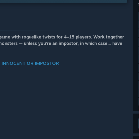
game with roguelike twists for 4–15 players. Work together
 monsters — unless you're an impostor, in which case… have
F INNOCENT OR IMPOSTOR