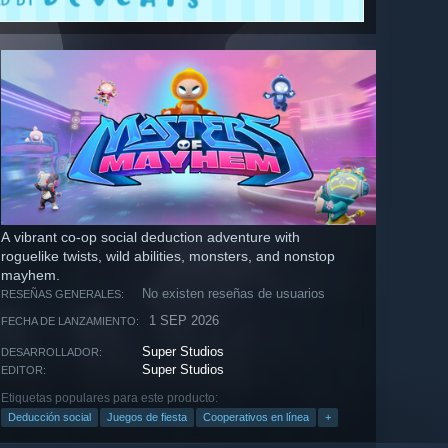
A vibrant co-op social deduction adventure with
roguelike twists, wild abilities, monsters, and nonstop
mayhem.
No existen reseñas de usuarios
RESEÑAS GENERALES:
1 SEP 2026
FECHA DE LANZAMIENTO:
Super Studios
DESARROLLADOR:
Super Studios
EDITOR:
Etiquetas populares para este producto:
Deducción social
Juegos de fiesta
Cooperativos en línea
+