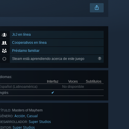
JcJ en línea
Cooperativos en línea
Préstamo familiar
Steam está aprendiendo acerca de este juego
Idiomas
:
Interfaz
Voces
Subtítulos
Español (Latinoamérica)
No disponible
Inglés
✔
Masters of Mayhem
TÍTULO:
Acción
Casual
,
GÉNERO:
Super Studios
DESARROLLADOR:
Super Studios
EDITOR: