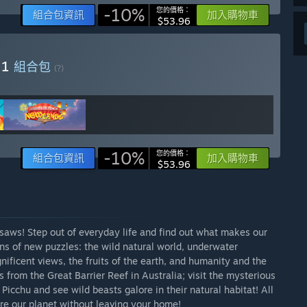
-10%
您的價格：
組合包資訊
加入購物車
$53.96
n 1
組合包
(?)
-10%
您的價格：
組合包資訊
加入購物車
$53.96
jigsaws! Step out of everyday life and find out what makes our
ns of new puzzles: the wild natural world, underwater
nificent views, the fruits of the earth, and humanity and the
 from the Great Barrier Reef in Australia; visit the mysterious
 Picchu and see wild beasts galore in their natural habitat! All
ore our planet without leaving your home!