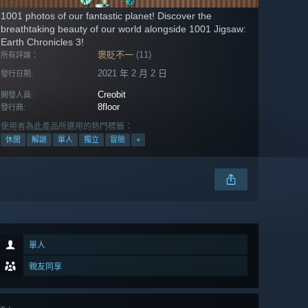
1001 photos of our fantastic planet! Discover the
breathtaking beauty of our world alongside 1001 Jigsaw:
Earth Chronicles 3!
褒貶不一
(11)
所有評論：
2021 年 2 月 2 日
發行日期:
Creobit
開發人員:
8floor
發行商:
使用者為此產品所選用的熱門標籤：
休閒
解謎
單人
獨立
冒險
+
單人
親友同享