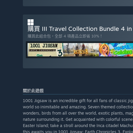
購買 III Travel Collection Bundle 4 i
購買此組合包，全部 4 項產品立即省 10%！
關於此遊戲
1001 Jigsaw is an incredible gift for all fans of classic 
world so inimitable and amazing. Seven themed collectio
wonders, birds from all over the world, exotic plants, mag
nature surrounding it. Get acquainted with colorful scenes
Easter Island; take a stroll around the Inca citadel Machu
this awaits you in 1001 Jigsaw: Earth Chronicles 3. Expl