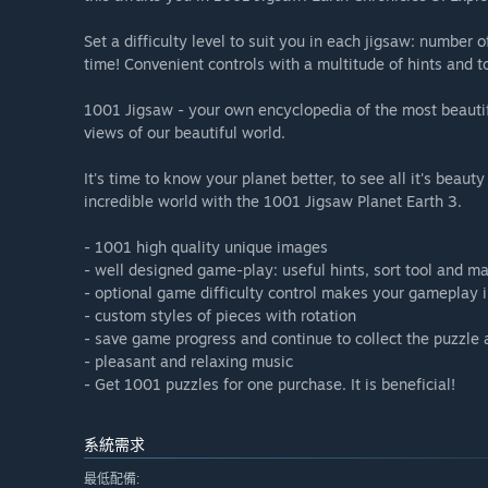
Set a difficulty level to suit you in each jigsaw: number
time! Convenient controls with a multitude of hints and
1001 Jigsaw - your own encyclopedia of the most beautifu
views of our beautiful world.
It's time to know your planet better, to see all it's beauty
incredible world with the 1001 Jigsaw Planet Earth 3.
- 1001 high quality unique images
- well designed game-play: useful hints, sort tool and ma
- optional game difficulty control makes your gameplay i
- custom styles of pieces with rotation
- save game progress and continue to collect the puzzle 
- pleasant and relaxing music
- Get 1001 puzzles for one purchase. It is beneficial!
系統需求
最低配備: