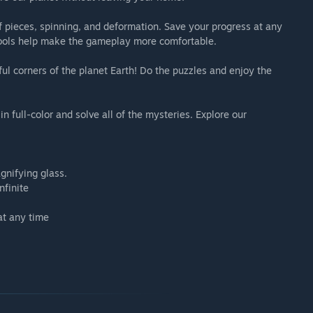
 of pieces, spinning, and deformation. Save your progress at any
 tools help make the gameplay more comfortable.
l corners of the planet Earth! Do the puzzles and enjoy the
 in full-color and solve all of the mysteries. Explore our
gnifying glass.
nfinite
at any time