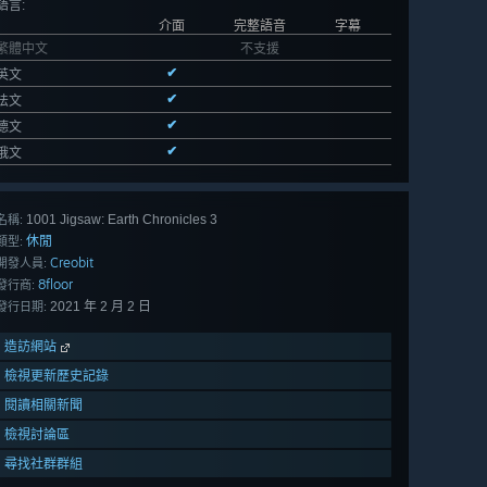
語言
:
介面
完整語音
字幕
繁體中文
不支援
✔
英文
✔
法文
✔
德文
✔
俄文
1001 Jigsaw: Earth Chronicles 3
名稱:
休閒
類型:
Creobit
開發人員:
8floor
發行商:
2021 年 2 月 2 日
發行日期:
造訪網站
檢視更新歷史記錄
閱讀相關新聞
檢視討論區
尋找社群群組