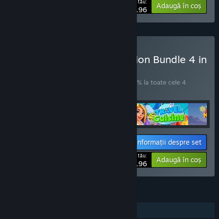
Prețul tău:
-10%
Adaugă în coș
$53.96
Cumpără III Travel Collection Bundle 4 in
1
SET
(?)
Cumpără acest set pentru a economisi 10% la toate cele 4
articole!
Informații despre set
Prețul tău:
-10%
Adaugă în coș
$53.96
CARACTERISTICI
Un jucător