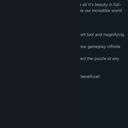
It's time to know your planet better, to see all it's beauty in full-
color and solve all of the mysteries. Explore our incredible world
with the 1001 Jigsaw Planet Earth 3.
- 1001 high quality unique images
- well designed game-play: useful hints, sort tool and magnifying
glass.
- optional game difficulty control makes your gameplay infinite
- custom styles of pieces with rotation
- save game progress and continue to collect the puzzle at any
time
- pleasant and relaxing music
- Get 1001 puzzles for one purchase. It is beneficial!
Cerințe de sistem
MINIM:
Windows XP SP3 x64
SO *:
1500 MHz
PROCESOR:
512 MB RAM
MEMORIE:
Versiune 9.0
DIRECTX: