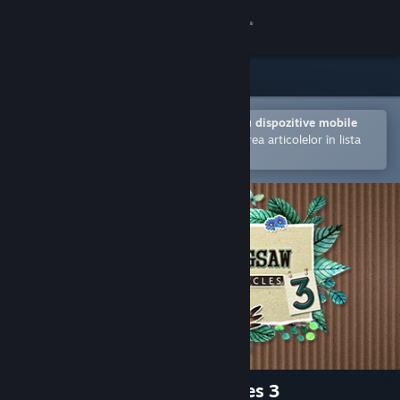
Conectează-te
Magazin
Comunitate
Deschide în aplicația Steam pentru dispozitive mobile
Facilitează achiziționarea și adăugarea articolelor în lista
de dorințe.
Despre
Asistență
Schimbă limba
Obține aplicația Steam pentru dispozitive mobile
Vezi site în versiunea pentru desktop
1001 Jigsaw: Earth Chronicles 3