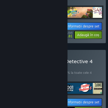
articole!
Informații despre set
$53.96
-10%
-23%
Adaugă în coș
$41.81
Cumpără N 1001 Jigsaw Detective 4
Bundle 4 in 1
SET
(?)
Cumpără acest set pentru a economisi 10% la toate cele 4
articole!
Informații despre set