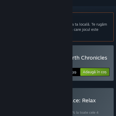
Nu este disponibil în limba: Română
Acest produs nu este disponibil în limba ta locală. Te rugăm
să consulți lista de mai jos cu limbile în care jocul este
disponibil înainte de achiziționare
Cumpără 1001 Jigsaw: Earth Chronicles
3
Adaugă în coș
$14.99
Cumpără VII Nature & Peace: Relax
Jigsaw Bundle 4 in 1
SET
(?)
Cumpără acest set pentru a economisi 10% la toate cele 4