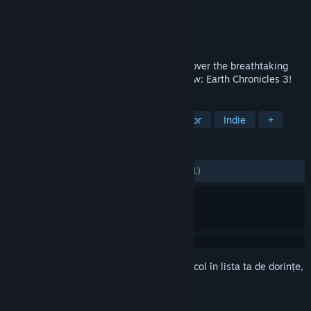
Dezvoltator
Creobit
Editor
8floor
Lansare
2 febr. 2021
1001 photos of our fantastic planet! Discover the breathtaking
beauty of our world alongside 1001 Jigsaw: Earth Chronicles 3!
ETICHETE
Casual
Perspicacitate
Un jucător
Indie
+
RECENZII
DINTOTDEAUNA:
Echilibrate
(45% din 11)
Conectează-te
pentru a adăuga acest articol în lista ta de dorințe,
a-l urmări sau a-l marca drept ignorat.