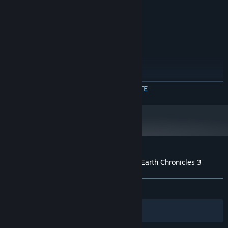
270 MB spațiu disponibil
STOCARE:
RECOMANDAT:
Windows 7 or later
SO *:
2000 MHz
PROCESOR:
1024 MB RAM
MEMORIE:
Versiune 9.0
DIRECTX:
270 MB spațiu disponibil
STOCARE:
Începând cu 1 ianuarie 2024, clientul Steam va fi compatibil numai cu
*
CITEȘTE MAI MULTE
Windows 10 și versiunile ulterioare.
Recenziile clienților pentru 1001 Jigsaw: Earth Chronicles 3
Despre recenziile utilizatorilor
Preferințele tale
DINTOTDEAUNA:
Echilibrate
(45% din 11)
Filtre
Limbile tale