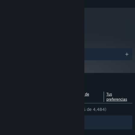
3700X
16 GB de RAM
MEMORIA:
NVIDIA GeForce GTX 1070, 8 GB or
GRÁFICOS:
Radeon RX 5600 XT, 8 GB or Intel Arc A750, 8GB
metacritic
92
Leer las reseñas
Premios
Reseñas de usuarios para «Big Walk»
Ver desglose por
Acerca de las reseñas de
Tus
idiomas
usuarios
preferencias
DESDE EL PRINCIPIO:
Muy positivas
(89 % de 4,484)
Filtros
Tus idiomas