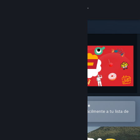
Iniciar sesión
Tienda
Comunidad
Acerca de
Soporte
Cambiar idioma
Abrir en la aplicación Steam Mobile
Descargar Steam Mobile
para comprar o añadir contenido fácilmente a tu lista de
deseados
Ver versión clásica