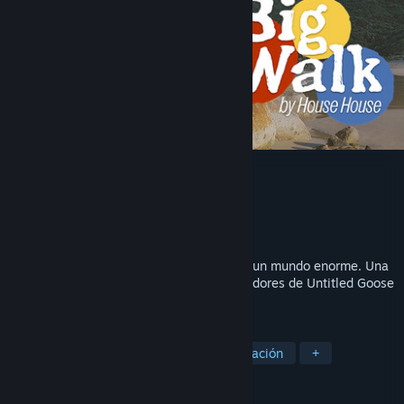
Big Walk
Desarrollador
House House
Editor
Panic
Lanzado el
4 AGO 2026
Pasa el rato con tus amigos y perdeos en un mundo enorme. Una
caminata cooperativa en línea de los creadores de Untitled Goose
Game.
ETIQUETAS
Mundo abierto
Aventura
Exploración
+
RESEÑAS