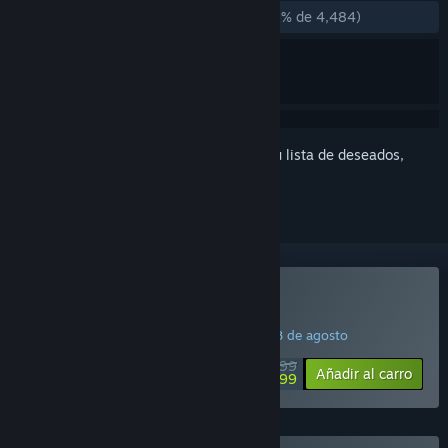
DESDE EL PRINCIPIO:
Muy positivas
(89 % de 4,484)
Inicia sesión
para añadir este artículo a tu lista de deseados,
seguirlo o marcarlo como ignorado.
Comprar «Big Walk»
¡OFERTA DE LANZAMIENTO! Finaliza el 18 de agosto
$19.99
-25%
Añadir al carro
$14.99