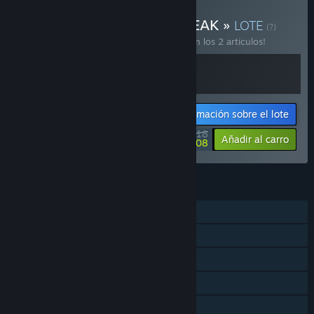
Comprar «Big Walk and PEAK »
LOTE
(?)
¡Compra este lote para ahorrar un 10 % en los 2 artículos!
Información sobre el lote
$25.18
-10%
-32%
Añadir al carro
$17.08
CARACTERÍSTICAS
Cooperativo en línea
Multijugador multiplataforma
Logros de Steam
Steam Cloud
Préstamo familiar