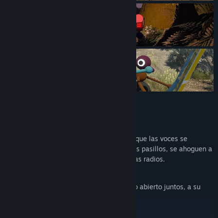
Características:
¡Hablar!
El sistema de voz por proximidad hace que las voces se
atenúen a la distancia, hagan eco en los pasillos, se ahoguen a
través de las paredes y crujan al usar las radios.
¡Caminar!
Ábranse camino a lo largo de un mundo abierto juntos, a su
propio ritmo.
¡Brazos!