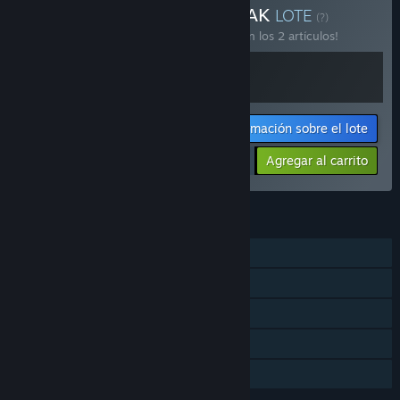
Comprar Big Walk and PEAK
LOTE
(?)
¡Compra este lote para ahorrar un 10 % en los 2 artículos!
Información sobre el lote
$25.18
-10%
-32%
Agregar al carrito
$17.08
CARACTERÍSTICAS
Cooperativos en línea
Multijugador multiplataforma
Logros de Steam
Steam Cloud
Préstamo familiar