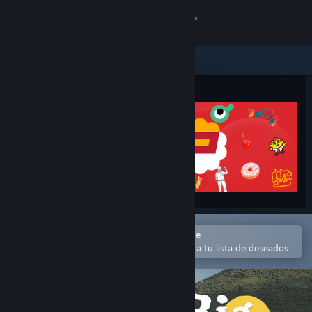
Iniciar sesión
Tienda
Comunidad
Acerca de
Soporte
Cambiar idioma
Abrir en la aplicación Steam Mobile
Obtener la aplicación de Steam Mobile
Para comprar o agregar fácilmente a tu lista de deseados
Ver versión clásica