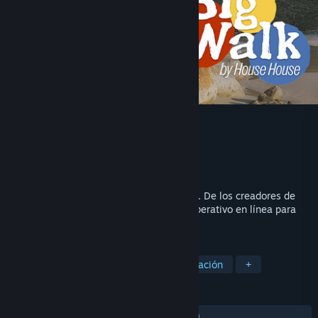
Big Walk
Desarrollador
House House
Editor
Panic
Lanzado el
4 AGO 2026
Aventúrate con amigos en un gran mundo. De los creadores de
Untitled Goose Game, llega un juego cooperativo en línea para
caminar y charlar.
ETIQUETAS
Mundo abierto
Aventura
Exploración
+
RESEÑAS
SIEMPRE:
Muy positivas
(88 % de 3,758)