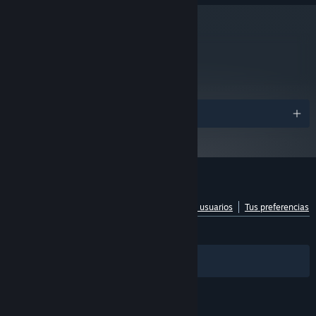
16 GB de RAM
MEMORIA:
NVIDIA GeForce GTX 1070, 8 GB or
GRÁFICOS:
Radeon RX 5600 XT, 8 GB or Intel Arc A750, 8GB
metacritic
94
Leer las reseñas
Premios
Reseñas de usuarios para Big Walk
Ver desglose por idiomas
Sobre las reseñas de usuarios
Tus preferencias
SIEMPRE:
Muy positivas
(88 % de 3,758)
Filtros
Tus idiomas