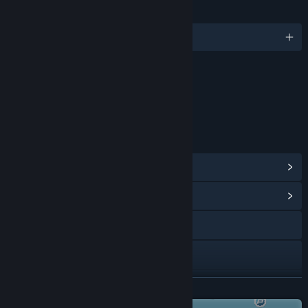
IDIOMAS
Español (Latinoamérica) y 13 más
Contenido
Incluye elementos interactivos
Chat dentro del juego, Interactividad en línea
ENLACES E INFORMACIÓN
Ver logros de Steam
(12)
Ver centro de contenido
Visitar el sitio web
YouTube
Ver historial de actualizaciones
LEER MÁS