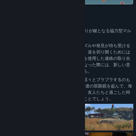
掲示板を表示
このゲームについて
コミュニティグループを検索
『Big Walk』は、チームワークとおしゃべりが鍵となる協力型マル
チプレイヤーアドベンチャーです。
タイトル:
Big Walk
ジャンル:
アドベンチャー
友人たちとともに、様々なチャレンジやパズルや発見が待ち受ける
リリース日:
2026年8月4日
広大なオープンワールドに出かけましょう。道を切り開くためには
お互いとの協力が必須で、各種道具や玩具を使用した連絡の取り合
いが重要となります。突然言葉を発せなくなった際には、新しい意
思疎通の方法を探さなければならないことも。
いったん冒険から離れて、ただ当てもなく延々とブラブラするのも
OK。沈んでいく夕日を座って眺めたり、友達の双眼鏡を盗んで、海
に向かって蹴り飛ばしたりしてみましょう。友人たちと過ごした時
間こそが、この世界の一番の思い出となることでしょう。