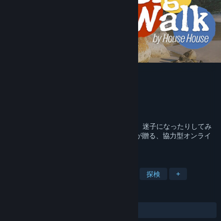
Big Walk
開発元
House House
パブリッシャー
Panic
リリース日
2026年8月4日
親しい友人たちと広大な世界を探索したり、迷子になったりしてみ
よう。『Untitled Goose Game』の開発陣が贈る、協力型オンライ
ン通信ゲーム。
タグ
オープンワールド
アドベンチャー
探検
+
レビュー
全期間：
非常に好評
(3,969件中88%)