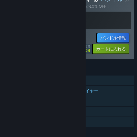
このバンドルを購入すると、アイテム全2個が10% OFF！
バンドル情報
$25.18
-10%
-32%
カートに入れる
$17.08
機能
オンライン協力プレイ
クロスプラットフォームマルチプレイヤー
Steam実績
Steamクラウド
ファミリーシェアリング
言語