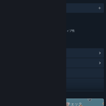
日本語、他13言語
コンテンツ
インタラクティブな要素を含む
ゲーム内チャット、オンラインでのインタラクティブ性
リンク＆情報
Steam実績を表示
(12)
コミュニティハブを表示
Webサイトにアクセス
YouTube
アップデート履歴を表示
続きを読む
関連ニュースをチェック
Steamで「Panic」のすべての作品をチェック