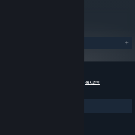
NVIDIA GeForce GTX 1070, 8 GB or
グラフィック:
Radeon RX 5600 XT, 8 GB or Intel Arc A750, 8GB
metacritic
94
レビューを見る
受賞リスト
『Big Walk』のカスタマーレビュー
言語別内訳を表示
ユーザーレビューについて
個人設定
全期間：
非常に好評
(3,969件中88%)
フィルター
あなたの言語