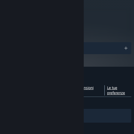
NVIDIA GeForce GTX 1070, 8 GB or
SCHEDA VIDEO:
Radeon RX 5600 XT, 8 GB or Intel Arc A750, 8GB
metacritic
92
Leggi le recensioni dei
critici
Premi
Recensioni dei giocatori per Big Walk
Vedi suddivisione per
Informazioni sulle recensioni
Le tue
lingua
degli utenti
preferenze
DI SEMPRE:
Molto positive
(91% di 7,111)
Filtri
Le tue lingue