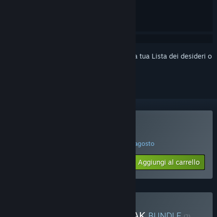
Accedi
per aggiungere questo articolo alla tua Lista dei desideri o
per ignorarlo.
Acquista Big Walk
OFFERTA LANCIO! L'offerta termina il 18 agosto
$19.99
-25%
Aggiungi al carrello
$14.99
Acquista Big Walk and PEAK
BUNDLE
(?)