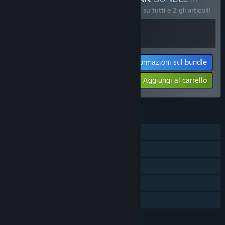
Acquista questo bundle e risparmia il 10% su tutti e 2 gli articoli!
Informazioni sul bundle
$25.18
-10%
-32%
Aggiungi al carrello
$17.08
FUNZIONALITÀ
Co-op online
Multigiocatore multipiattaforma
Achievement di Steam
Steam Cloud
Condivisione familiare
LINGUE