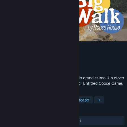
Big Walk
Sviluppatore
House House
Editore
Panic
Rilasciato
4 ago 2026
Divertiti e perditi con gli amici in un mondo grandissimo. Un gioco
di passeggiate e chiacchiere dai creatori di Untitled Goose Game.
ETICHETTE
Mondo aperto
Avventura
Rompicapo
+
RECENSIONI
DI SEMPRE:
Molto positive
(91% di 7,111)