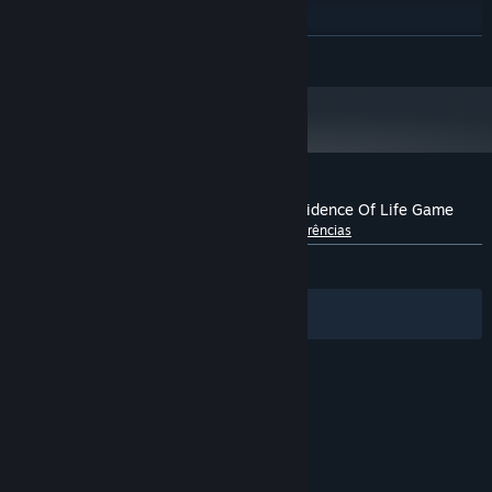
bits
Windows 10
SISTEMA OPERATIVO:
VER MAIS
Inter i5 or Equivalent
PROCESSADOR:
2 GB de RAM
MEMÓRIA:
Dedicated Video Card
PLACA GRÁFICA:
Versão 11
DIRECTX:
Requer 2 GB de espaço livre
ESPAÇO NO DISCO:
A partir de 1 de janeiro de 2024, a aplicação Steam irá apenas funcionar no
*
Windows 10 e em versões mais recentes.
Análises de utilizadores - Terrene - An Evidence Of Life Game
Sobre as análises de utilizadores
As tuas preferências
DESDE O INÍCIO:
Positivas
(84% de 32)
Filtros
Os teus idiomas
© Valve Corporation. Todos os direitos reservados.
Todas as marcas comerciais são propriedade dos
respetivos proprietários nos E.U.A. e outros países.
Política de Privacidade
|
Termos legais
|
Acessibilidade
|
Acordo de Subscrição Steam
|
Reembolsos
|
Cookies