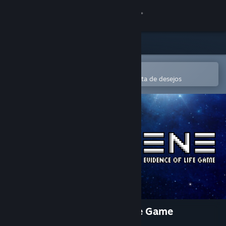
Iniciar sessão
Loja
Comunidade
Abre na app Steam Mobile
Para comprares ou adicionares à lista de desejos
Sobre
Apoio
Alterar idioma
Instala a app móvel do Steam
Ver versão para computadores
Terrene - An Evidence Of Life Game