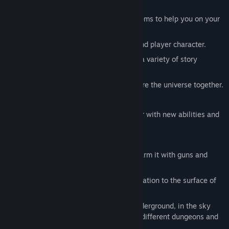
guns and unique weapons.
Craft new weapons, tools, and other items to help you on your
journey.
Mine resources to upgrade your ship and player character.
Learn the lore of the universe through a variety of story
elements.
Play couch co-op with a friend to explore the universe together.
Complete procedural missions for loot.
Upgrade your ship and player character with new abilities and
equipment.
Plant your own money-making garden.
Take your cyber pet to fight with you, arm it with guns and
secondary weapons.
Fly your ship from your orbital space station to the surface of
planets and then embark on foot.
Explore content on planet surfaces, underground, in the sky
and the orbit above a planet. Discover different dungeons and
POI's.