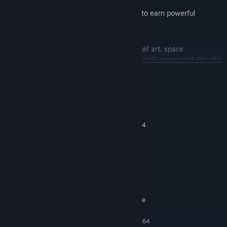
Hunt and fight large aliens and bosses to earn powerful
rewards.
Terrene is the perfect game for fans of pixel art, space
exploration, and crafting. With its procedurally generated planets,
VER MAIS
randomly generated guns, and a variety of gameplay mechanics,
Terrene offers a unique and exciting gaming experience.
Requisitos do Sistema
MÍNIMOS:
Requer um sistema operativo e processador de 64
bits
Windows 7 SP1
SISTEMA OPERATIVO *:
Inter i3 or Equivalent
PROCESSADOR:
2 GB de RAM
MEMÓRIA:
Dedicated Video Card
PLACA GRÁFICA:
Versão 11
DIRECTX:
Requer 2 GB de espaço livre
ESPAÇO NO DISCO:
RECOMENDADOS:
Requer um sistema operativo e processador de 64