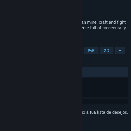
Developer
JustWallWireHead Games
Editora
JustWallWirehead Games
Lançamento:
12 fev. 2021
In this 2D sci-fi pixel art adventure, you can mine, craft and fight
your way through an almost endless universe full of procedurally
generated planets.
MARCADORES
Exploração
Sidescroller
Jatos
PvE
2D
+
ANÁLISES
DESDE O INÍCIO:
Positivas
(84% de 32)
Inicia a sessão
para adicionares este artigo à tua lista de desejos,
segui-lo ou ignorá-lo.