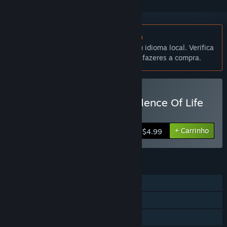
Não disponível em Português (Portugal)
Este produto não está disponível no teu idioma local. Verifica
a lista de idiomas disponíveis antes de fazeres a compra.
Comprar Terrene - An Evidence Of Life
Game
+ Carrinho
$4.99
FUNCIONALIDADES
Um jogador
Co-op, ecrã partilhado/dividido
Ecrã partilhado/dividido