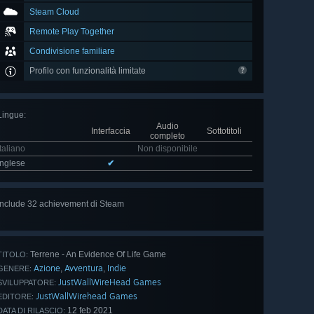
Steam Cloud
Remote Play Together
Condivisione familiare
Profilo con funzionalità limitate
Lingue
:
Audio
Interfaccia
Sottotitoli
completo
Italiano
Non disponibile
Inglese
✔
Include 32 achievement di Steam
Mostra
tutti (32)
Terrene - An Evidence Of Life Game
TITOLO:
Azione
Avventura
Indie
,
,
GENERE:
JustWallWireHead Games
SVILUPPATORE:
JustWallWirehead Games
EDITORE:
12 feb 2021
DATA DI RILASCIO: