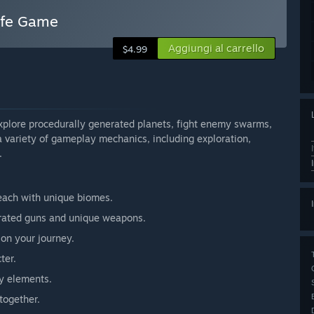
Life Game
Aggiungi al carrello
$4.99
xplore procedurally generated planets, fight enemy swarms,
 variety of gameplay mechanics, including exploration,
.
 each with unique biomes.
rated guns and unique weapons.
 on your journey.
ter.
ry elements.
together.