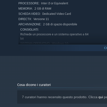
Inter i3 or Equivalent
PROCESSORE:
2 GB di RAM
MEMORIA:
Dedicated Video Card
SCHEDA VIDEO:
Versione 11
DIRECTX:
2 GB di spazio disponibile
ARCHIVIAZIONE:
CONSIGLIATI:
Richiede un processore e un sistema operativo a 64
bit
Windows 10
SISTEMA OPERATIVO:
C
Inter i5 or Equivalent
PROCESSORE:
2 GB di RAM
MEMORIA:
Dedicated Video Card
SCHEDA VIDEO:
Versione 11
DIRECTX:
2 GB di spazio disponibile
ARCHIVIAZIONE:
A partire dal 1° gennaio 2024, il client di Steam supporta solo W
*
Cosa dicono i curatori
7 curatori hanno recensito questo prodotto. Clicca
qui
pe