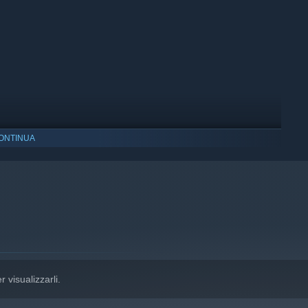
ONTINUA
indows 10 e versioni successive.
r visualizzarli.