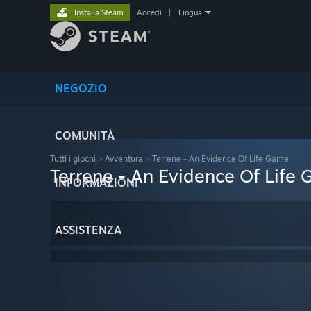
Installa Steam
Accedi
|
Lingua
NEGOZIO
COMUNITÀ
Tutti i giochi
>
Avventura
>
Terrene - An Evidence Of Life Game
Terrene - An Evidence Of Life
INFORMAZIONI
ASSISTENZA