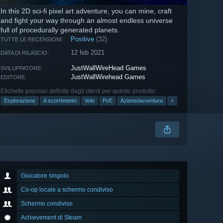
In this 2D sci-fi pixel art adventure, you can mine, craft
and fight your way through an almost endless universe
full of procedurally generated planets.
Positive
(32)
TUTTE LE RECENSIONI:
12 feb 2021
DATA DI RILASCIO:
JustWallWireHead Games
SVILUPPATORE:
JustWallWirehead Games
EDITORE:
Etichette popolari definite dagli utenti per questo prodotto:
Esplorazione
A scorrimento
Volo
PvE
Azione/avventura
+
Giocatore singolo
Co-op locale a schermo condiviso
Schermo condiviso
Achievement di Steam