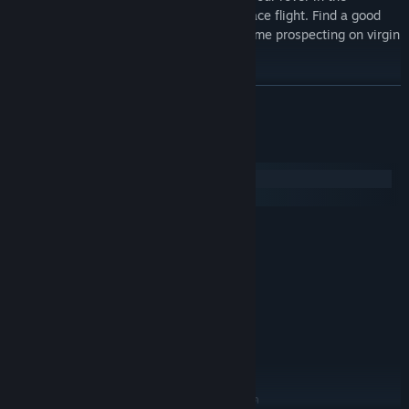
transport ship, and take control of the space flight. Find a good
landing spot, so that your rover can do some prospecting on virgin
grounds.
REQUIREMENTS
อ่านเพิ่มเติม
WARNING
: You require a CPU with AVX2 support.
ความต้องการระบบ
WARNING
: You require OpenGL and OpenCL drivers installed on
Windows
your system.
SteamOS + Linux
ขั้นต่ำ:
ต้องการโปรเซสเซอร์และระบบปฏิบัติการแบบ 64 บิต
10
ระบบปฏิบัติการ:
แรม 16 GB
หน่วยความจำ:
GTX 1650
กราฟิกส์:
พื้นที่ว่างที่พร้อมใช้งาน 8 GB
พื้นที่จัดเก็บข้อมูล:
Requires OpenGL. Requires
หมายเหตุเพิ่มเติม:
OpenCL. Requires CPU with AVX2.
แนะนำ:
ต้องการโปรเซสเซอร์และระบบปฏิบัติการแบบ 64 บิต