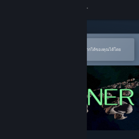
เข้าสู่ระบบ
ร้านค้า
ชุมชน
เปิดในแอป Steam แบบพกพา
หากต้องการสั่งซื้อหรือเพิ่มลงในสิ่งที่อยากได้ของคุณได้โดย
สะดวก
เกี่ยวกับ
ฝ่ายสนับสนุน
เปลี่ยนภาษา
รับแอป Steam แบบพกพา
ชมเว็บไซต์สำหรับเดสก์ท็อป
Ring Miner