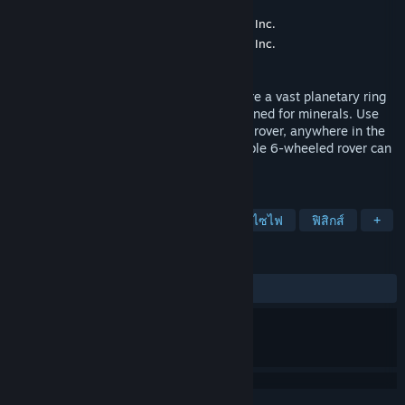
Game Studio Abraham Stolk Inc.
ผู้พัฒนา
Game Studio Abraham Stolk Inc.
ผู้จัดจำหน่าย
วางจำหน่ายแล้ว
31 ธ.ค. 2020
An open world space mining game. Explore a vast planetary ring
where every spot on every rock can be mined for minerals. Use
your transport ship to drop off the mining rover, anywhere in the
ring system, and start digging! Your capable 6-wheeled rover can
climb many obstacles.
แท็ก
จำลองสถานการณ์
ท่องโลกกว้าง
ไซไฟ
ฟิสิกส์
+
บทวิจารณ์
ตลอดกาล:
1 บทวิจารณ์จากผู้ใช้
()