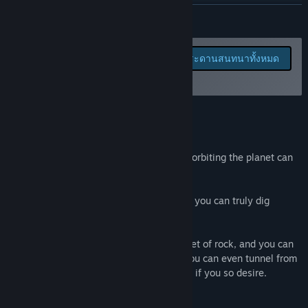
อ่านข่าวที่เกี่ยวข้อง
อ่านเพิ่มเติม
ดูกระดานสนทนา
รายงานจุดบกพร่องและฝาก
ดูกระดานสนทนาทั้งหมด
ข้อเสนอแนะสำหรับเกมนี้
ค้นหากลุ่มชุมชน
บนกระดานสนทนา
ชื่อ:
Ring Miner
เกี่ยวกับเกมนี้
แนว:
อินดี้
,
จำลองสถานการณ์
,
เล่นระหว่างการพัฒนา
วันวางจำหน่าย:
31 ธ.ค. 2020
Operate a mining rover in outer space.
วันที่วางจำหน่ายเกมระหว่างการพัฒนา:
31 ธ.ค. 2020
Your domain is vast: each and every rock orbiting the planet can
be mined, anywhere.
This game features an Open World where you can truly dig
anywhere and everywhere.
Every planetoid, roughly a billion cubic feet of rock, and you can
start prospecting where ever you want. You can even tunnel from
one end to the other end of the planetoid, if you so desire.
Procedural