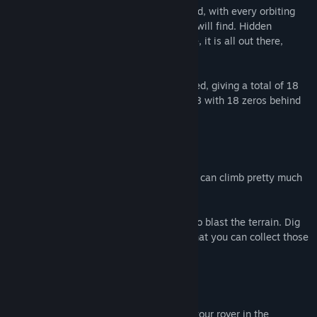
The planet's ring is procedurally generated, with every orbiting
rock unique. There is no telling what you will find. Hidden
cavities, twisted terrains, rich veins of ore, it is all out there,
floating in space.
The rocks are generated from a 64 bit seed, giving a total of 18
billion billion different rocks. That is an 18 with 18 zeros behind
it.
Rover
The little mining rover has six wheels and can climb pretty much
any terrain. Just try to keep it upright.
The rover is equipped with a laser turret to blast the terrain. Dig
holes, create tunnels, find ore veins, so that you can collect those
precious off-world minerals.
Transport
To hop from planetoid to planetoid, load your rover in the