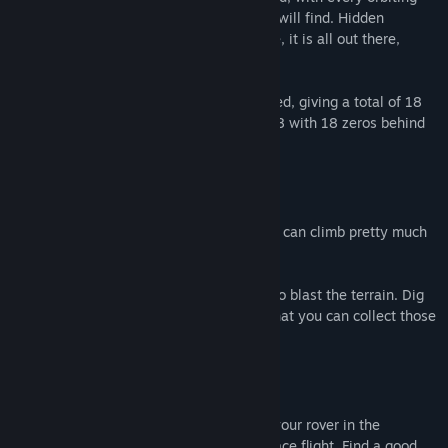
rock unique. There is no telling what you will find. Hidden
cavities, twisted terrains, rich veins of ore, it is all out there,
floating in space.
The rocks are generated from a 64 bit seed, giving a total of 18
billion billion different rocks. That is an 18 with 18 zeros behind
it.
Rover
The little mining rover has six wheels and can climb pretty much
any terrain. Just try to keep it upright.
The rover is equipped with a laser turret to blast the terrain. Dig
holes, create tunnels, find ore veins, so that you can collect those
precious off-world minerals.
Transport
To hop from planetoid to planetoid, load your rover in the
transport ship, and take control of the space flight. Find a good