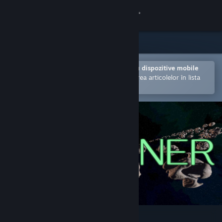
Conectează-te
Magazin
Comunitate
Deschide în aplicația Steam pentru dispozitive mobile
Facilitează achiziționarea și adăugarea articolelor în lista
de dorințe.
Despre
Asistență
Schimbă limba
Obține aplicația Steam pentru dispozitive mobile
Vezi site în versiunea pentru desktop
Ring Miner