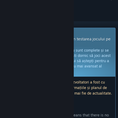
a-l urmări sau a-l marca drept ignorat.
Joc cu acces timpuriu
Primește imediat acces și implică-te în testarea jocului pe
măsură ce este dezvoltat.
Notă:
jocurile aflate în acces timpuriu nu sunt complete și se
pot schimba sau nu pe viitor. Dacă nu ești dornic să joci acest
titlu în stadiul său actual, atunci ar trebui să aștepți pentru a
vedea dacă jocul va ajunge într-un stadiu mai avansat al
dezvoltării.
Află mai multe
Notă: ultima actualizare realizată de dezvoltatori a fost cu
peste 5 ani în urmă. Este posibil ca informațiile și planul de
dezvoltare descris de dezvoltatori să nu mai fie de actualitate.
CE AU DE SPUS PRODUCĂTORII:
De ce acces timpuriu?
„This is a one-man indie effort, which means that there is no