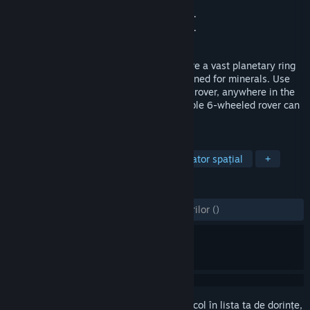
Dezvoltator
Game Studio Abraham Stolk Inc.
Editor
Game Studio Abraham Stolk Inc.
Lansare
31 dec. 2020
An open world space mining game. Explore a vast planetary ring
where every spot on every rock can be mined for minerals. Use
your transport ship to drop off the mining rover, anywhere in the
ring system, and start digging! Your capable 6-wheeled rover can
climb many obstacles.
ETICHETE
Simulare
Lume deschisă
Simulator spațial
+
RECENZII
DINTOTDEAUNA:
1 recenzii ale utilizatorilor
()
Conectează-te
pentru a adăuga acest articol în lista ta de dorințe,