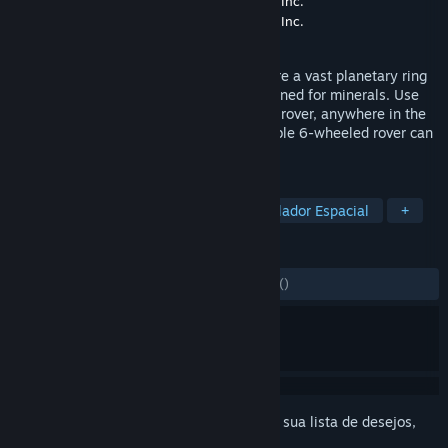
Desenvolvedor
Game Studio Abraham Stolk Inc.
Distribuidora
Game Studio Abraham Stolk Inc.
Lançado:
31/dez./2020
An open world space mining game. Explore a vast planetary ring
where every spot on every rock can be mined for minerals. Use
your transport ship to drop off the mining rover, anywhere in the
ring system, and start digging! Your capable 6-wheeled rover can
climb many obstacles.
MARCADORES
Simulação
Mundo Aberto
Simulador Espacial
+
ANÁLISES
DESDE O INÍCIO:
1 análises de usuários
()
Inicie a sessão
para adicionar este item à sua lista de desejos,
segui-lo ou ignorá-lo