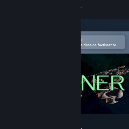
Iniciar sessão
Loja
Comunidade
Abra no aplicativo móvel do Steam
para comprar ou adicionar à lista de desejos facilmente
Sobre
Suporte
Alterar idioma
Baixe o aplicativo móvel do Steam
Ver versão para computadores
Ring Miner