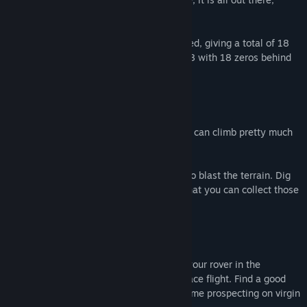
floating in space.
The rocks are generated from a 64 bit seed, giving a total of 18
billion billion different rocks. That is an 18 with 18 zeros behind
it.
Rover
The little mining rover has six wheels and can climb pretty much
any terrain. Just try to keep it upright.
The rover is equipped with a laser turret to blast the terrain. Dig
holes, create tunnels, find ore veins, so that you can collect those
precious off-world minerals.
Transport
To hop from planetoid to planetoid, load your rover in the
transport ship, and take control of the space flight. Find a good
landing spot, so that your rover can do some prospecting on virgin