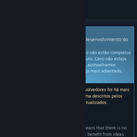
Jogo com acesso antecipado
Comece a jogar agora e participe do desenvolvimento do
jogo.
Observação:
jogos em acesso antecipado não estão completos
e podem ou não sofrer alterações no futuro. Caso não esteja
com vontade de jogá-lo no estado atual, aconselhamos
esperar até que o desenvolvimento esteja mais adiantado.
Saiba mais
Aviso: a última atualização pelos desenvolvedores foi há mais
de 5 anos. As informações e o cronograma descritos pelos
desenvolvedores aqui podem estar desatualizados.
O QUE OS DESENVOLVEDORES TÊM A DIZER:
Por que acesso antecipado?
"This is a one-man indie effort, which means that there is no
dedicated game designer. The game will benefit from ideas