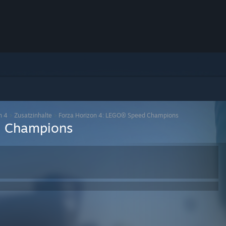
n 4
>
Zusatzinhalte
>
Forza Horizon 4: LEGO® Speed Champions
d Champions