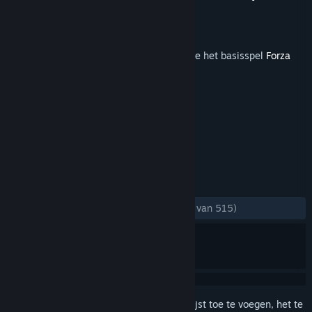
Ontwikkelaar
Playground Games
Uitgever
Xbox Game Studios
Uitgebracht
9 mrt 2021
Om deze inhoud te kunnen spelen, moet je het basisspel
Forza
Horizon 4
op Steam hebben.
TAGS
Racen
+
RECENSIES
ZONDER TIJDLIMIET:
Heel positief
(85% van 515)
Meld je aan
om dit artikel aan je verlanglijst toe te voegen, het te