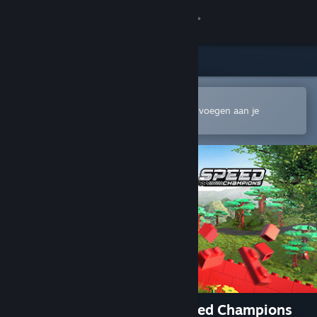
Inloggen
Winkel
Community
In de mobiele Steam-app openen
Om gemakkelijk te kopen of toe te voegen aan je
verlanglijst
Over
Ondersteuning
Taal wijzigen
Download de mobiele Steam-app
Desktopwebsite weergeven
Forza Horizon 4: LEGO® Speed Champions