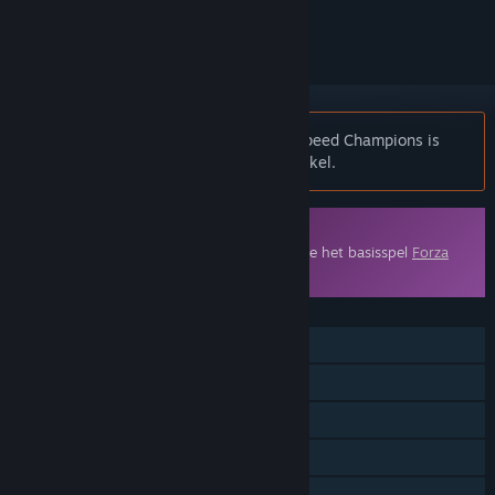
volgen of te negeren
Opmerking:
Forza Horizon 4: LEGO® Speed Champions is
niet meer beschikbaar in de Steam-winkel.
Downloadbare inhoud
Om deze inhoud te kunnen spelen, moet je het basisspel
Forza
Horizon 4
op Steam hebben.
FUNCTIES
Singleplayer
Online PvP
Online co-op
Downloadbare inhoud
Gezinsbibliotheek