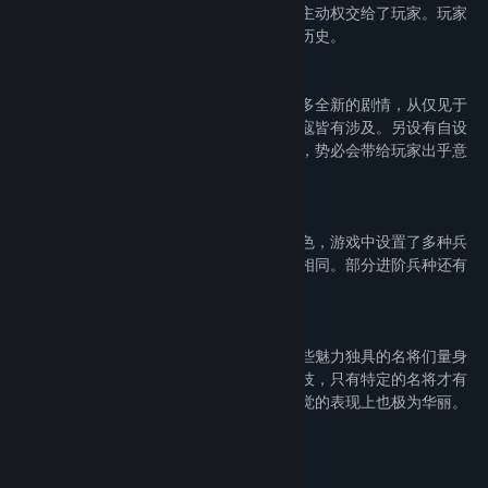
游戏中不再是简单的三国剧情呈现，而是将主动权交给了玩家。玩家
的一举一动都将重写三国故事，创造出新的历史。
2. 山贼流寇也有名，随机事件增乐趣
除了家喻户晓的三国故事，本作还增加了许多全新的剧情，从仅见于
杂记野史的神兵名驹，到各据山头的盗贼流寇皆有涉及。另设有自设
武将才能触发的特殊事件。诸多精彩的剧情，势必会带给玩家出乎意
料的游戏乐趣。
3. 各色兵种齐上场，千人战场极震撼
为了呈现统率大军、冲杀敌阵的千人战役特色，游戏中设置了多种兵
种。这些兵种不但外形各异，能力更是大不相同。部分进阶兵种还有
能在战场中造成巨大伤害的特殊能力。
4. 独一无二必杀技，华丽痛快展威力
为了更加突显这些名将的独特威力，特为这些魅力独具的名将们量身
订作专用必杀技。这些独一无二的专用必杀技，只有特定的名将才有
机会习得，不但具有非同凡响的威力，在视觉的表现上也极为华丽。
System Requirements