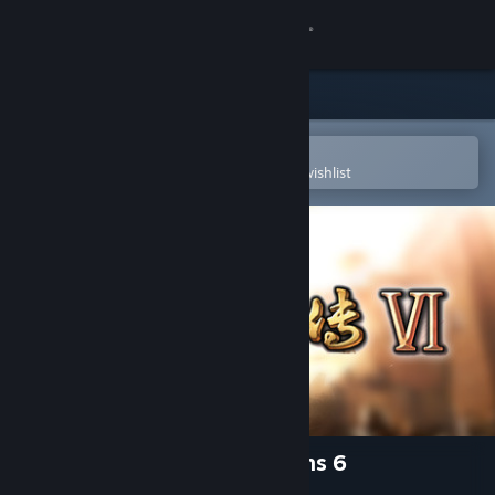
Sign in
Store
Community
Open in the Steam Mobile App
To easily purchase or add to your wishlist
About
Support
Change language
Get the Steam Mobile App
View desktop website
Heroes of the Three Kingdoms 6