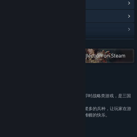
View update history
Read related news
View discussions
Find Community Groups
READ MORE
Check out the entire 三國群英傳 collection on Steam
Title:
Heroes of the Three Kingdoms 6
Genre:
RPG
,
Simulation
,
Strategy
Release Date:
Nov 12, 2020
About This Game
游戏简介
《三国群英传Ⅵ》是由奥汀科技研发的一款即时战略类游戏，是三国
群英传系列的第六作。
游戏中精心安排了许多剧情事件，并设计了繁多的兵种，让玩家在游
戏中可获得千人作战的畅快，也可体验运筹帷幄的快乐。
游戏特色：
1. 三国事件重改写，刘备亦可降吕布