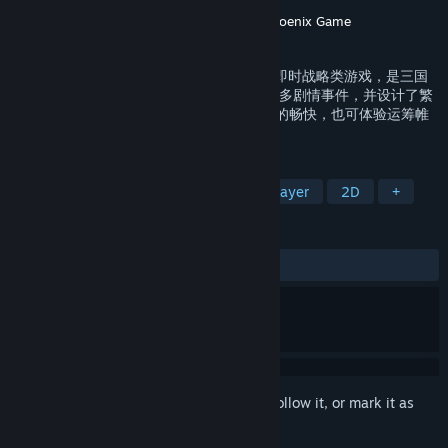
Developer
USERJOY Technology Co.,Ltd.
Publisher
USERJOY Technology Co.,Ltd.
,
Phoenix Game
Released
Nov 12, 2020
《三国群英传Ⅵ》是由奥汀科技研发的一款即时战略类游戏，是三国
群英传系列的第六作。 游戏中精心安排了许多剧情事件，并设计了繁
多的兵种，让玩家在游戏中可获得千人作战的畅快，也可体验运筹帷
幄的快乐。
TAGS
Strategy
Strategy RPG
Singleplayer
2D
+
REVIEWS
ALL TIME:
Very Positive
(81% of 183)
Sign in
to add this item to your wishlist, follow it, or mark it as
ignored