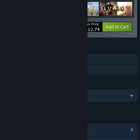
Your Price:
-39%
Bundle info
Add to Cart
$12.74
FEATURES
Single-player
Family Sharing
LANGUAGES
1 supported languages
LINKS & INFO
View Community Hub