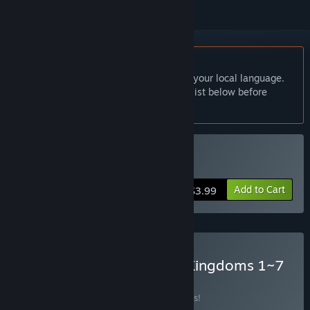
English language not supported
This product does not have support for your local language.
Please review the supported language list below before
purchasing
Buy 三国群英传6
Add to Cart
$3.99
Buy Heroes of the Three Kingdoms 1~7
BUNDLE
(?)
Buy this bundle to save 39% off all 7 items!