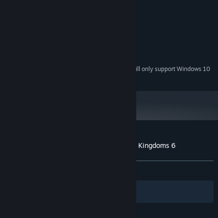
MINIMUM:
Windows 7/8
OS *:
PentiumIV 1.6GHZ或更高
PROCESSOR:
512 MB RAM
MEMORY:
nVidia GeForce4（64M或更高）
GRAPHICS:
3 GB available space
STORAGE:
Starting January 1st, 2024, the Steam Client will only support Windows 10
*
and later versions.
Customer reviews for Heroes of the Three Kingdoms 6
About user reviews
Your preferences
ALL TIME:
Very Positive
(81% of 183)
Filters
Your Languages