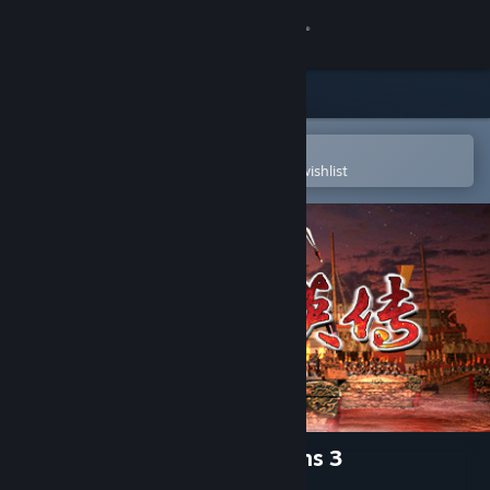
Sign in
Store
Community
Open in the Steam Mobile App
To easily purchase or add to your wishlist
About
Support
Change language
Get the Steam Mobile App
View desktop website
Heroes of the Three Kingdoms 3