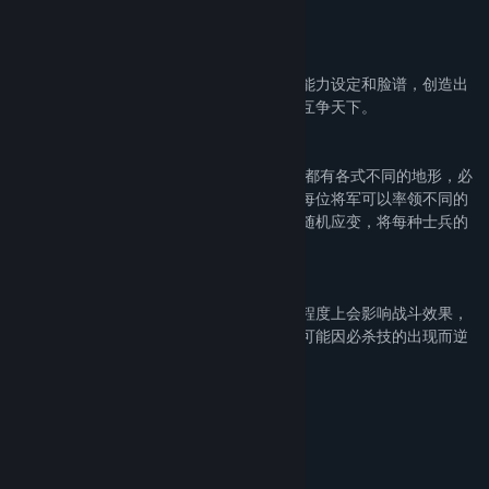
世界中。
2. 自设武将可与三国群雄争天下
游戏可以自设武将，玩家可以自行调整多项能力设定和脸谱，创造出
属于自己的角色，和三国英杰们一较长短、互争天下。
3. 战棋行军考验谋略，武将战斗精彩绝伦
游戏中拥有50多个城池及十多个重要据点，都有各式不同的地形，必
须搭配不同的阵形才能使战争行动更顺利。每位将军可以率领不同的
兵种作战，辅以不同的阵形，就能在战场上随机应变，将每种士兵的
长处充分发挥出来，取得良好的实战效果。
4. 百人战中，必杀技或可绝地逢生
必杀技并不消耗体力和技力，必杀技在某种程度上会影响战斗效果，
例如即使在百人战中处于不利的状况，也有可能因必杀技的出现而逆
转获胜。
注：游戏暂不支持窗口模式
System Requirements