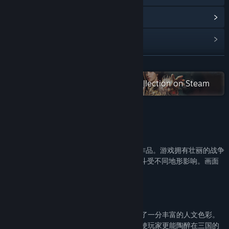
Read related news
View discussions
Find Community Groups
READ MORE
Check out the entire 三國群英傳 collection on Steam
Title:
Heroes of the Three Kingdoms 3
Genre:
Action
,
RPG
,
Simulation
,
Strategy
Release Date:
Nov 12, 2020
About This Game
游戏简介:
《三国群英传Ⅲ》是三国群英传系列第三部作品。游戏拥有壮丽的战争
场面，战争兵数最多可增加到800人，且战斗受不同地形影响。画面
镜头可自行调整，方便玩家调兵遣将。
游戏特色：
1. 丰富的历史事件增加人文色彩
游戏中除了原本精彩的战争内容外，更增添了一分丰富的人文色彩。
新加入的历史故事模式，让游戏更有活力、使玩家更能陶醉在三国的