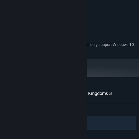
MINIMUM:
Windows 7/8
OS *:
PentiumIV 1.6GHZ或更高
PROCESSOR:
512 MB RAM
MEMORY:
nVidia GeForce4（64M或更高）
GRAPHICS:
3 GB available space
STORAGE:
Starting January 1st, 2024, the Steam Client will only support Windows 10
*
and later versions.
Customer reviews for Heroes of the Three Kingdoms 3
About user reviews
Your preferences
ALL TIME:
Very Positive
(85% of 761)
Filters
Your Languages