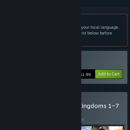
English language not supported
This product does not have support for your local language.
Please review the supported language list below before
purchasing
Buy 三国群英传3
Add to Cart
$1.99
Buy Heroes of the Three Kingdoms 1~7
BUNDLE
(?)
Buy this bundle to save 39% off all 7 items!