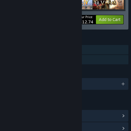
Your Price:
-39%
Bundle info
Add to Cart
$12.74
FEATURES
Single-player
Family Sharing
LANGUAGES
2 supported languages
LINKS & INFO
View Community Hub
View update history