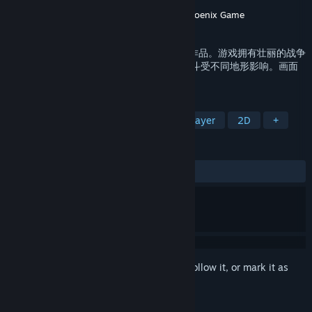
Developer
USERJOY Technology Co.,Ltd.
Publisher
USERJOY Technology Co.,Ltd.
,
Phoenix Game
Released
Nov 12, 2020
《三国群英传Ⅲ》是三国群英传系列第三部作品。游戏拥有壮丽的战争
场面，战争兵数最多可增加到800人，且战斗受不同地形影响。画面
镜头可自行调整，方便玩家调兵遣将。
TAGS
Strategy
Strategy RPG
Singleplayer
2D
+
REVIEWS
ALL TIME:
Very Positive
(85% of 761)
Sign in
to add this item to your wishlist, follow it, or mark it as
ignored