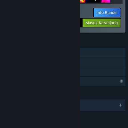
Info Bundel
Jumlah yang dibayar:
-33%
Masuk Keranjang
$12.03
FITUR
Pemain Tunggal
Pencapaian Steam
Berbagi dengan Keluarga
Fitur Profil Terbatas
BAHASA
6 bahasa yang didukung
TAUTAN & INFO