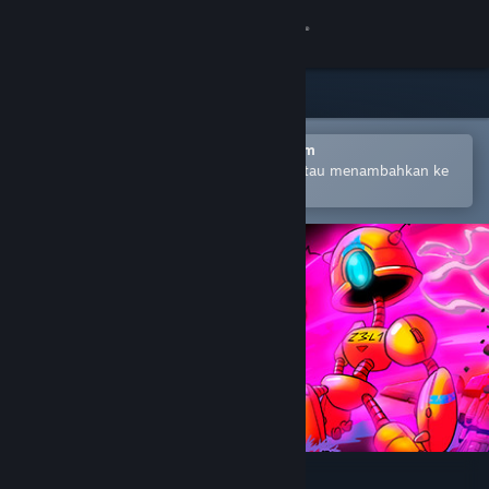
Login
Toko
Komunitas
Buka dengan Aplikasi Seluler Steam
Untuk mempermudah pembelian atau menambahkan ke
wishlist-mu
Tentang
Bantuan
Ubah bahasa
Dapatkan Aplikasi Seluler Steam
Lihat situs web desktop
Two Parsecs From Earth