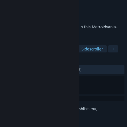
Pengembang
ABX Games Studio
Penerbit
Ratalaika Games S.L.
Dirilis
16 Okt 2020
Customize a robot with powerful abilities in this Metroidvania-
style platformer.
TAG
Metroidvania
Platformer Presisi
Sidescroller
+
ULASAN
KESELURUHAN:
Bercampur
(68% dari 16)
Login
untuk menambahkan item ini ke wishlist-mu,
mengikutinya, atau mengabaikannya