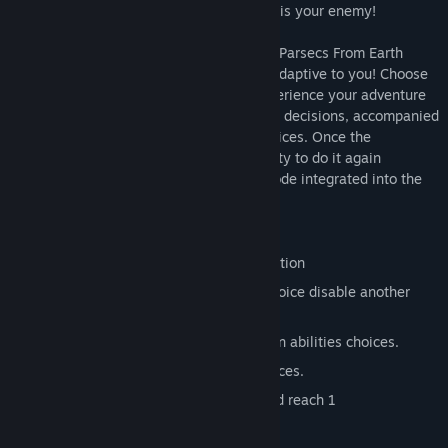
exploration game where the environment is your enemy!
Like a super-intelligent space robot, Two Parsecs From Earth
gameplay is remarkable interactive and adaptive to you! Choose
3 abilities during the exploration and experience your adventure
in 8 different ways according to your own decisions, accompanied
by music that adapts to your abilities choices. Once the
adventure is over, you have the opportunity to do it again
differently in the unique “New game+” mode integrated into the
story!
Features:
2D Metroidvania style platform exploration
Choose between 3x2 abilities, but a choice disable another
ability until the end of the game.
8 ways to finish the game depending on abilities choices.
Music that adapts to your abilities choices.
New game + to gain others abilities and reach 1
00%.