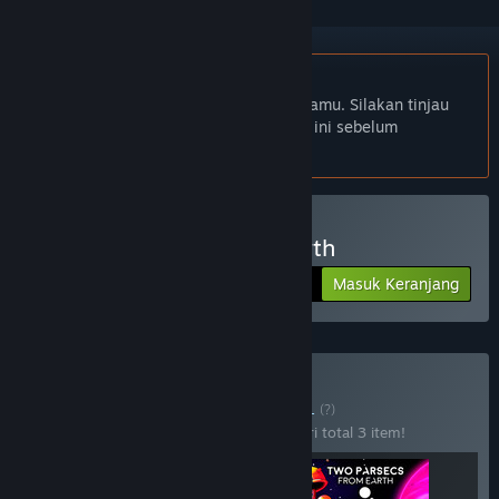
Bhs. Indonesia tidak didukung
Produk ini tidak didukung dalam bahasamu. Silakan tinjau
daftar bahasa yang didukung di bawah ini sebelum
melakukan pembelian.
Beli Two Parsecs From Earth
Masuk Keranjang
$7.99
Beli Arcade Bundle
BUNDEL
(?)
Beli bundel ini untuk menghemat 33% dari total 3 item!