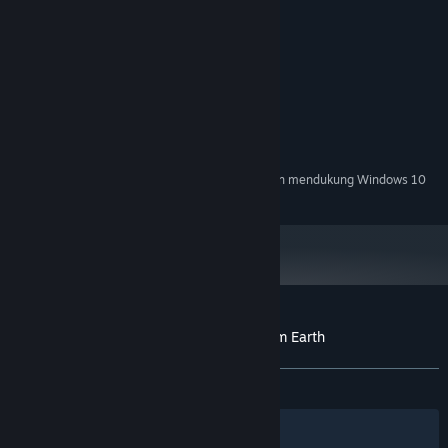
Persyaratan Sistem
MINIMUM:
Windows 7
OS *:
Core2Duo
PROSESOR:
1024 MB RAM
MEMORI:
Anything
GRAFIS:
Mulai 1 Januari 2024, Steam Client hanya akan mendukung Windows 10
*
dan versi yang lebih baru.
Ulasan pelanggan untuk Two Parsecs From Earth
Tentang ulasan pengguna
Preferensimu
KESELURUHAN:
Bercampur
(68% dari 16)
Filter
Bahasamu