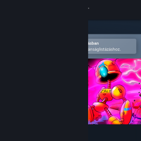
Bejelentkezés
Áruház
Közösség
Megnyitás a Steam mobilalkalmazásban
A könnyű megvásárláshoz vagy kívánságlistázáshoz.
Névjegy
Támogatás
Nyelvváltás
A Steam mobilalkalmazás beszerzése
Asztali weboldalra váltás
Two Parsecs From Earth