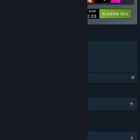
A te árad:
-33%
Csomaginfó
Kosárba tesz
$12.03
JELLEMZŐK
Egyjátékos
Steam Teljesítmények
Családi Megosztás
Korlátozott profilfunkciók
NYELVEK
6 támogatott nyelv
HIVATKOZÁSOK ÉS INFÓ
Steam Teljesítmények megnézése
(17)