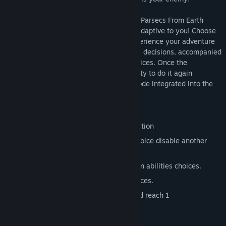
Like a super-intelligent space robot, Two Parsecs From Earth
gameplay is remarkable interactive and adaptive to you! Choose
3 abilities during the exploration and experience your adventure
in 8 different ways according to your own decisions, accompanied
by music that adapts to your abilities choices. Once the
adventure is over, you have the opportunity to do it again
differently in the unique “New game+” mode integrated into the
story!
Features:
2D Metroidvania style platform exploration
Choose between 3x2 abilities, but a choice disable another
ability until the end of the game.
8 ways to finish the game depending on abilities choices.
Music that adapts to your abilities choices.
New game + to gain others abilities and reach 1
00%.