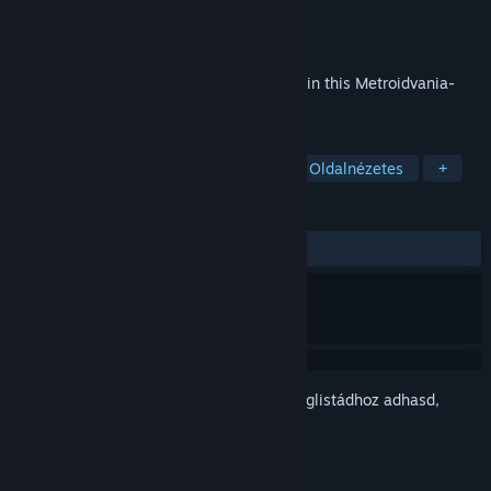
Fejlesztő
ABX Games Studio
Kiadó
Ratalaika Games S.L.
Megjelent
2020. okt. 16.
Customize a robot with powerful abilities in this Metroidvania-
style platformer.
CÍMKÉK
Metroidvania
Precíziós ugrálós
Oldalnézetes
+
ÉRTÉKELÉSEK
MINDEN IDŐK:
Vegyes
(68% / 16)
Jelentkezz be
, hogy ezt a tételt a kívánságlistádhoz adhasd,
követhesd vagy mellőzöttnek jelölhesd.