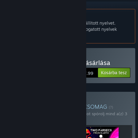
A Magyar nyelv nem támogatott.
Ez a termék nem támogatja a nálad beállított nyelvet.
Kérjük, vásárlás előtt tekintsd át a támogatott nyelvek
listáját.
Two Parsecs From Earth vásárlása
Kosárba tesz
$7.99
Arcade Bundle vásárlása
CSOMAG
(?)
Vásárold meg ezt a csomagot, hogy 33%-ot spórolj mind a(z) 3
tétel árából!