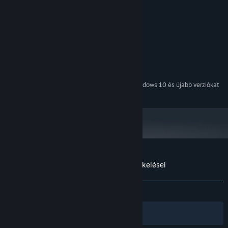
Rendszerkövetelmények
MINIMUM:
Windows 7
OP. RENDSZER *:
Core2Duo
PROCESSZOR:
1024 MB RAM
MEMÓRIA:
Anything
GRAFIKA:
2024. január 1-jétől a Steam kliens csak a Windows 10 és újabb verziókat
*
fogja támogatni.
A(z) Two Parsecs From Earth vásárlói értékelései
A felhasználói értékelésekről
Beállításaid
MINDEN IDŐK:
Vegyes
(68% / 16)
Szűrők
Nyelveid