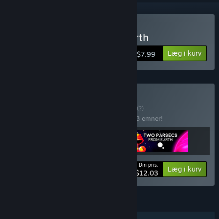
Køb Two Parsecs From Earth
Læg i kurv
$7.99
Køb Arcade Bundle
BUNDT
(?)
Køb dette bundt for at spare 33% på alle 3 emner!
Din pris:
-33%
Bundtinformation
Læg i kurv
$12.03
FUNKTIONER