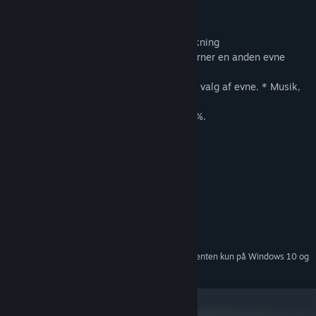
Funktioner:
* 2D Metroidvania agtigt platform udforskning
* Vælg mellem 3x2 evner, men et valg fjerner en anden evne
indtil spillet slutter.
* 8 mulige ender i spillet alt afhængigt af valg af evne. * Musik,
som tilpasser sig dine evner.
* Nyt spil + opnå andres evner og nå 100%.
Systemkrav
MINIMUM:
Windows 7
STYRESYSTEM *:
Core2Duo
PROCESSOR:
1024 MB RAM
HUKOMMELSE:
Anything
GRAFIK:
Fra den 1. januar 2024 understøttes Steam-klienten kun på Windows 10 og
*
senere udgaver.