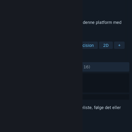
Udvikler
ABX Games Studio
Udgiver
Ratalaika Games S.L.
Udgivet
16. okt. 2020
Personaliser en robot med stærke evner i denne platform med
Metroidvania-stil.
TAGS
Metroidvania
Platformspil med præcision
2D
+
ANMELDELSER
GENNEM TIDERNE:
Blandede
(68% ud af 16)
Log på
for at føje dette emne til din ønskeliste, følge det eller
markere det som ignoreret