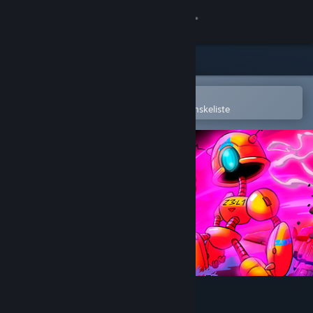
Log på
Butik
Fællesskab
Åbn i Steam-mobilappen
for nemt at købe og tilføje til din ønskeliste
Om
Support
Skift sprog
Hent Steam-mobilappen
Vis desktop-webside
Two Parsecs From Earth