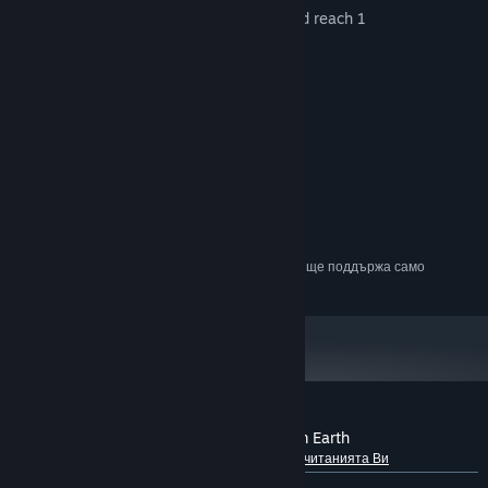
New game + to gain others abilities and reach 1
00%.
Системни изисквания
МИНИМАЛНИ:
Windows 7
ОС *:
Core2Duo
ПРОЦЕСОР:
1024 MB памет
ПАМЕТ:
Anything
ВИДЕОКАРТА:
Считано от 01 януари 2024 Steam клиентът ще поддържа само
*
Windows 10 и по-нови версии.
Рецензии от клиенти за Two Parsecs From Earth
Относно потребителските рецензии
Предпочитанията Ви