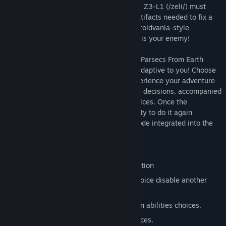
surroundings. To escape and return home, Z3-L1 (/zeli/) must
gather clues, gain powers and discover artifacts needed to fix a
space ship. Explore the planet in this Metroidvania-style
exploration game where the environment is your enemy!
Like a super-intelligent space robot, Two Parsecs From Earth
gameplay is remarkable interactive and adaptive to you! Choose
3 abilities during the exploration and experience your adventure
in 8 different ways according to your own decisions, accompanied
by music that adapts to your abilities choices. Once the
adventure is over, you have the opportunity to do it again
differently in the unique “New game+” mode integrated into the
story!
Features:
2D Metroidvania style platform exploration
Choose between 3x2 abilities, but a choice disable another
ability until the end of the game.
8 ways to finish the game depending on abilities choices.
Music that adapts to your abilities choices.