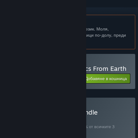
Български език не се поддържа
Този продукт не поддържа родния Ви език. Моля,
прегледайте списъка с поддържани езици по-долу, преди
да го купите
Закупуване на Two Parsecs From Earth
Добавяне в кошница
$7.99
Закупуване на Arcade Bundle
КОМПЛЕКТ
(?)
Купете този комплект, за да спестите 33% от всичките 3
артикула!