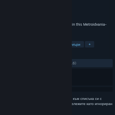
Разработчик
ABX Games Studio
Издател
Ratalaika Games S.L.
Издадена на
16 окт. 2020
Customize a robot with powerful abilities in this Metroidvania-
style platformer.
ТАГОВЕ
Метроидвания
Прецизни платформъри
+
РЕЦЕНЗИИ
ЗА ЦЕЛИЯ ПЕРИОД:
Смесени
(68% от 16)
Впишете се
, за да добавите този артикул към списъка си с
желания, да го последвате или да го отбележите като игнориран