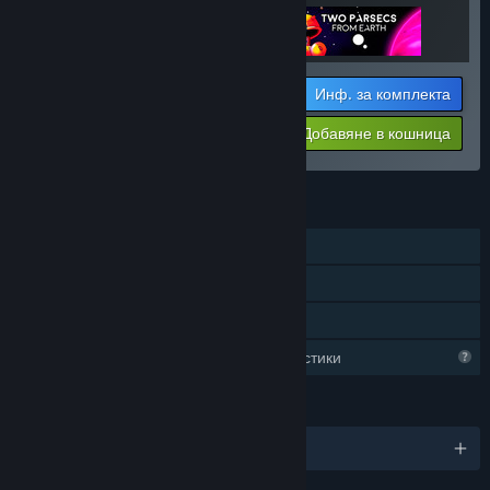
Инф. за комплекта
Цената Ви:
-33%
Добавяне в кошница
$12.03
ХАРАКТЕРИСТИКИ
Самостоятелна игра
Steam постижения
Семейно споделяне
Ограничени профилни характеристики
ЕЗИЦИ
Поддържани езици: 6