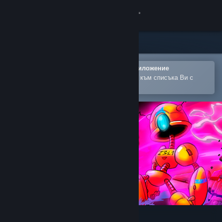
Вписване
Магазин
Общност
Отваряне в мобилното Steam приложение
За лесно закупуване или добавяне към списъка Ви с
желания
Относно
Поддръжка
Смяна на езика
Сдобийте се с мобилното Steam приложение
Преглед на сайта за настолни компютри
Two Parsecs From Earth