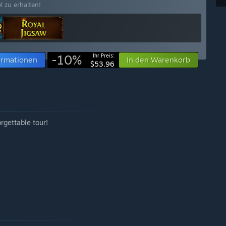
l zu erhalten!
-10%
Ihr Preis:
ormationen
In den Warenkorb
$53.96
orgettable tour!