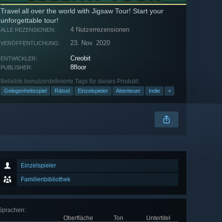
Travel all over the world with Jigsaw Tour! Start your
unforgettable tour!
4 Nutzerrezensionen
ALLE REZENSIONEN:
23. Nov. 2020
VERÖFFENTLICHUNG:
Creobit
ENTWICKLER:
8floor
PUBLISHER:
Beliebte benutzerdefinierte Tags für dieses Produkt:
Gelegenheitsspiel
Rätsel
Einzelspieler
Abenteuer
Indie
+
Einzelspieler
Familienbibliothek
Sprachen
:
Oberfläche
Ton
Untertitel