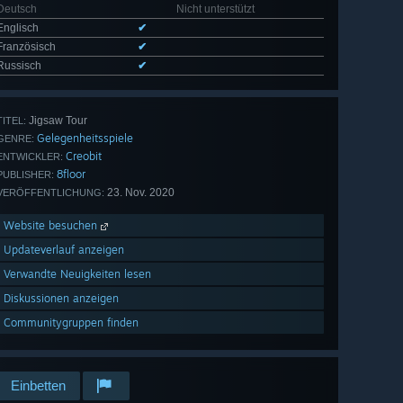
Deutsch
Nicht unterstützt
Englisch
✔
Französisch
✔
Russisch
✔
Jigsaw Tour
TITEL:
Gelegenheitsspiele
GENRE:
Creobit
ENTWICKLER:
8floor
PUBLISHER:
23. Nov. 2020
VERÖFFENTLICHUNG:
Website besuchen
Updateverlauf anzeigen
Verwandte Neuigkeiten lesen
Diskussionen anzeigen
Communitygruppen finden
Einbetten