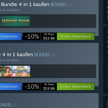
 Bundle 4 in 1 kaufen
BÜNDEL
(?)
l zu erhalten!
-10%
Ihr Preis:
ormationen
In den Warenkorb
$53.96
e 4 in 1 kaufen
BÜNDEL
(?)
l zu erhalten!
-10%
Ihr Preis:
ormationen
In den Warenkorb
$53.96
ÜNDEL
(?)