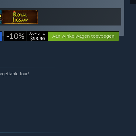
!
-10%
Jouw prijs:
Aan winkelwagen toevoegen
$53.96
orgettable tour!