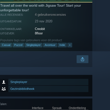
Travel all over the world with Jigsaw Tour! Start your
unforgettable tour!
4 gebruikersrecensies
ALLE RECENSIES:
23 nov 2020
UITGAVEDATUM:
Creobit
ONTWIKKELAAR:
8floor
UITGEVER:
Populaire tags van gebruikers voor dit product:
Casual
Puzzel
Singleplayer
Avontuur
Indie
+
Singleplayer
Gezinsbibliotheek
Talen
:
Interface
Spraak
Ondertiteling