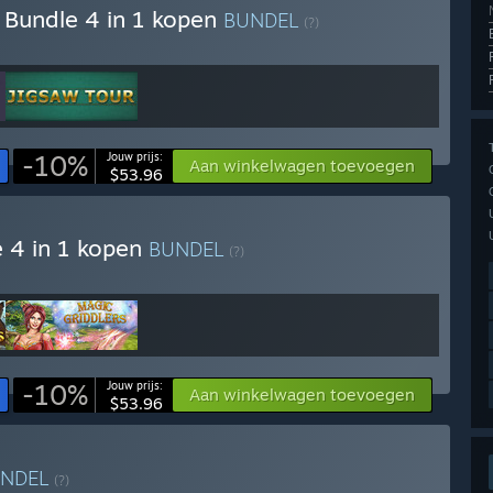
x Bundle 4 in 1 kopen
BUNDEL
(?)
!
-10%
Jouw prijs:
Aan winkelwagen toevoegen
$53.96
e 4 in 1 kopen
BUNDEL
(?)
!
-10%
Jouw prijs:
Aan winkelwagen toevoegen
$53.96
UNDEL
(?)