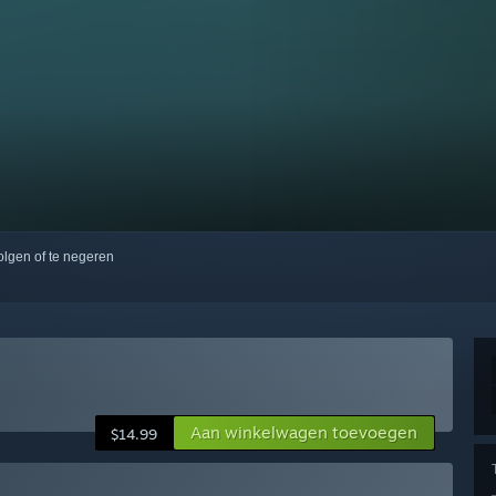
volgen of te negeren
Aan winkelwagen toevoegen
$14.99