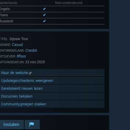
Nederlands
Niet ondersteund
Engels
✔
Frans
✔
Russisch
✔
Jigsaw Tour
TITEL:
Casual
GENRE:
Creobit
ONTWIKKELAAR:
8floor
UITGEVER:
23 nov 2020
UITGAVEDATUM:
Naar de website
Updategeschiedenis weergeven
Gerelateerd nieuws lezen
Discussies bekijken
Communitygroepen zoeken
Insluiten