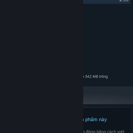
Thực hiện bởi
Abdenara
NGHỆ SĨ:
Abdenara
NHÀ SOẠN NHẠC:
Soundtrack
NHÃN:
Yêu cầu hệ thống
TỐI THIỂU:
97 MB chỗ trống khả dụng
LƯU TRỮ:
Cần 342 MB trống
LƯU TRỮ (ÂM THANH CHẤT LƯỢNG CAO):
Chưa có đánh giá cho sản phẩm này
Bạn có thể chia sẻ trải nghiệm với cộng đồng bằng cách viết