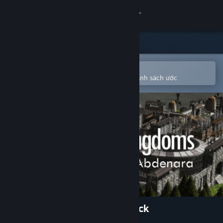
Đăng nhập
Cửa hàng
Cộng đồng
Mở bằng ứng dụng Steam di động
Để dễ dàng mua hoặc thêm vào danh sách ước
Thông tin
Hỗ trợ
Thay đổi ngôn ngữ
Cài ứng dụng Steam di động
Xem web cho desktop
Clans to Kingdoms Soundtrack