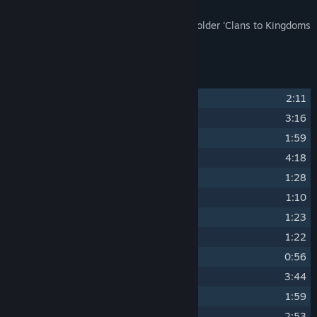
The Soundtrack files are installed to the folder 'Clans to Kingdoms
Soundtrack'.
Danh sách nhạc
1
Garoa
2:11
2
Avon
3:16
3
Meaghan
1:59
4
Irriogular
4:18
5
Epich Choir
1:28
6
Branle d'Ecosse (folksong)
1:10
7
Valse a 5t
1:23
8
Earl of Essex Galliard (folksong)
1:22
9
Northumbrian Folk Tune (folksong)
0:56
10
Lamento
3:44
11
Mancha
1:59
12
Aquila
2:53