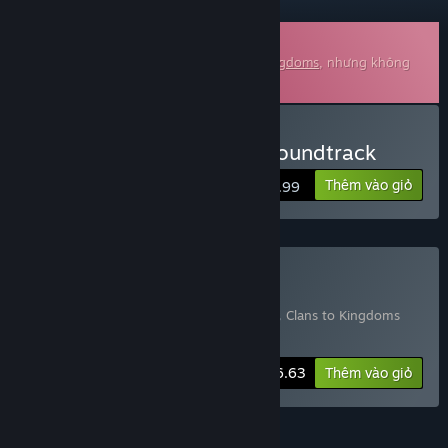
Nhạc có thể tải xuống
Đây là nội dung bổ sung cho
Clans to Kingdoms
, nhưng không
đi kèm trò chơi gốc.
Mua Clans to Kingdoms Soundtrack
Thêm vào giỏ
$0.99
Mua Game + Soundtrack
Bao gồm 2 sản phẩm:
Clans to Kingdoms
,
Clans to Kingdoms
Soundtrack
-5%
Thông tin bộ
$6.63
Thêm vào giỏ