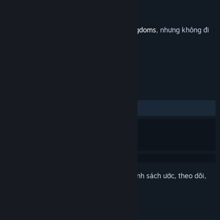
Nhà phát triển
Abdenara
Nhà phát hành
Clans to Kingdoms
Phát hành
15 Thg10, 2020
Đây là nội dung bổ sung cho
Clans to Kingdoms
, nhưng không đi
kèm trò chơi gốc.
ĐÁNH GIÁ
Không có đánh giá người dùng
Đăng nhập
để thêm sản phẩm này vào danh sách ước, theo dõi,
hoặc đánh dấu nó thành "đã phớt lờ"