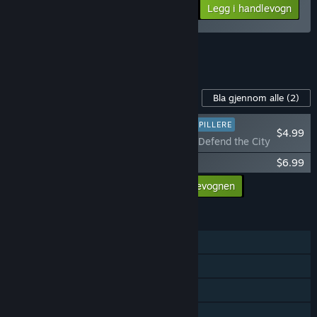
Din pris:
-10%
Pakkeinfo
Legg i handlevogn
$27.87
Se alle 12 pakker.
Innhold til dette spillet
Bla gjennom alle
(2)
ANBEFALT FOR NYE SPILLERE
$4.99
Urbek City Builder - Defend the City
Urbek City Builder - Trains
$6.99
Legg til alt innholdet i handlevognen
$11.98
FUNKSJONER
Enkeltspiller
Steam-prestasjoner
Steam-samlekort
Steam Cloud