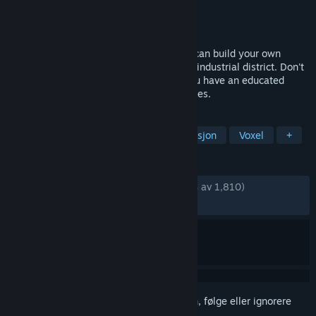
Utvikler
Fridus
Utgiver
RockGame S.A.
Utgitt
13. juli 2022
Urbek is a city building game where you can build your own
neighbourhoods: from nightlife district to industrial district. Don't
exhaust your natural resources before you have an educated
population to build more efficient structures.
MERKELAPPER
Bybygging
Bygging
Administrasjon
Voxel
+
ANMELDELSER
GJENNOM TIDENE:
Veldig positive
(89 % av 1,810)
NYLIG:
Veldig positive
(80 % av 85)
Logg inn
for å legge til på ønskelisten, følge eller ignorere