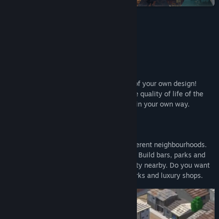
Discord
Om spillet
Facebook
TikTok
Instagram
In
Urbek
, you will be able to build a city of your own design!
Manage its natural resources, improve the quality of life of the
Vis oppdateringslogg
population, and build its neighbourhoods in your own way.
Les beslektede nyheter
Neighbourhoods
Vis diskusjoner
Breathe life into your city by building different neighbourhoods.
Do you want a bohemian neighbourhood? Build bars, parks and
Finn samfunnsgrupper
libraries, but keep a low population density nearby. Do you want
a bourgeois neighbourhood? You need parks and luxury shops.
Tittel:
Urbek City Builder
Sjanger:
Indie
,
Simulering
,
Strategi
Utgivelsesdato:
13. juli 2022