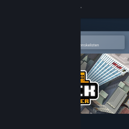
Logg inn
Butikk
Samfunn
Åpne i Steams mobilapp
for å enkelt kjøpe eller legge til på ønskelisten
Om
Kundestøtte
Bytt språk
Skaff deg Steam-appen på mobil
Vis skrivebordsversjon
Urbek City Builder