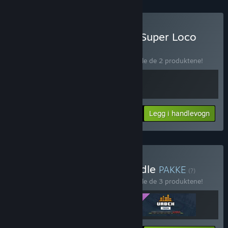
Kjøp Urbek City Builder x Super Loco
World
PAKKE
(?)
Kjøp denne pakken for å spare 10 % på alle de 2 produktene!
Din pris:
-10%
Pakkeinfo
Legg i handlevogn
$26.08
Kjøp Urbek Franchise Bundle
PAKKE
(?)
Kjøp denne pakken for å spare 10 % på alle de 3 produktene!