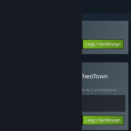
Kjøp Urbek City Builder
Legg i handlevogn
$18.99
Kjøp Urbek City Builder | TheoTown
PAKKE
(?)
Kjøp denne pakken for å spare 10 % på alle de 2 produktene!
Din pris:
-10%
Pakkeinfo
Legg i handlevogn
$26.08