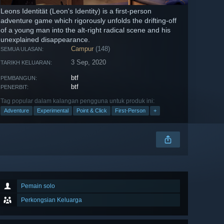
Leons Identität (Leon's Identity) is a first-person
adventure game which rigorously unfolds the drifting-off
of a young man into the alt-right radical scene and his
unexplained disappearance.
Campur
(148)
SEMUA ULASAN:
3 Sep, 2020
TARIKH KELUARAN:
btf
PEMBANGUN:
btf
PENERBIT:
Tag popular dalam kalangan pengguna untuk produk ini:
Adventure
Experimental
Point & Click
First-Person
+
Pemain solo
Perkongsian Keluarga