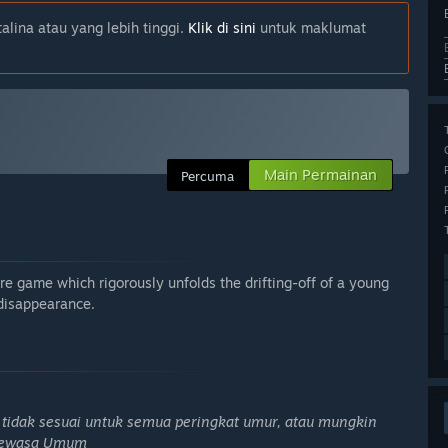
lina atau yang lebih tinggi.
Klik di sini
untuk maklumat
Main Permainan
Percuma
ure game which rigorously unfolds the drifting-off of a young
 disappearance.
idak sesuai untuk semua peringkat umur, atau mungkin
n Dewasa Umum