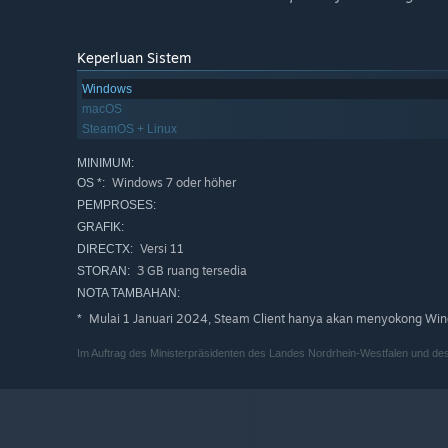
Keperluan Sistem
Windows
macOS
SteamOS + Linux
MINIMUM:
Windows 7 oder höher
OS *:
PEMPROSES:
GRAFIK:
Versi 11
DIRECTX:
3 GB ruang tersedia
STORAN:
NOTA TAMBAHAN:
Mulai 1 Januari 2024, Steam Client hanya akan menyokong Wind
*
Im Auftrag des Ministerpräsidenten des Landes Nordrhein-Westfalen und de