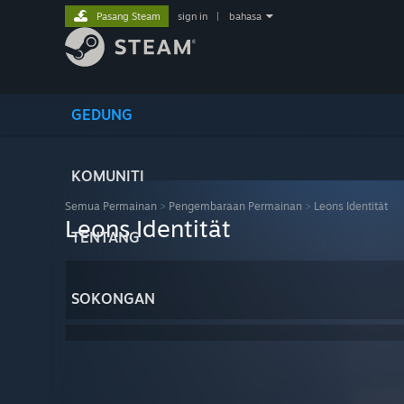
Pasang Steam
sign in
|
bahasa
GEDUNG
KOMUNITI
Semua Permainan
>
Pengembaraan Permainan
>
Leons Identität
Leons Identität
TENTANG
SOKONGAN