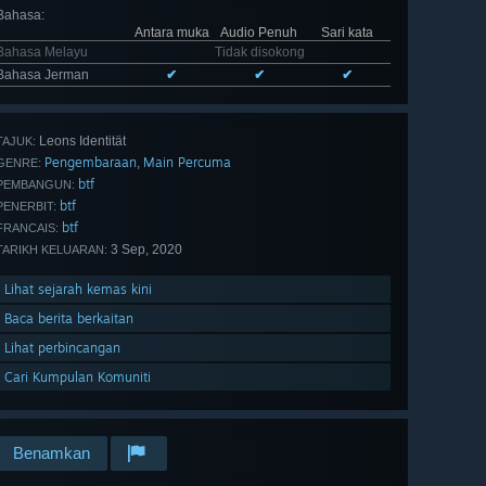
Bahasa
:
Antara muka
Audio Penuh
Sari kata
Bahasa Melayu
Tidak disokong
Bahasa Jerman
✔
✔
✔
Leons Identität
TAJUK:
Pengembaraan
Main Percuma
,
GENRE:
btf
PEMBANGUN:
btf
PENERBIT:
btf
FRANCAIS:
3 Sep, 2020
TARIKH KELUARAN:
Lihat sejarah kemas kini
Baca berita berkaitan
Lihat perbincangan
Cari Kumpulan Komuniti
Benamkan