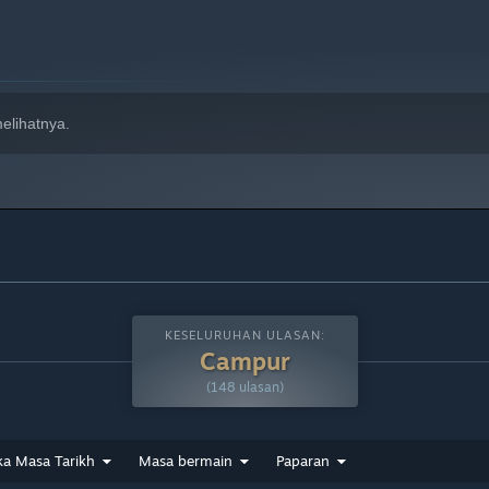
elihatnya.
KESELURUHAN ULASAN:
Campur
(148 ulasan)
ka Masa Tarikh
Masa bermain
Paparan