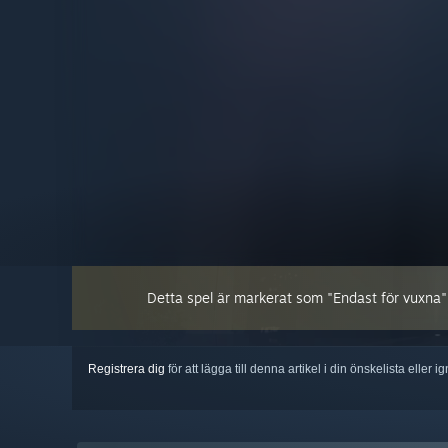
Detta spel är markerat som "Endast för vuxna". Du
Registrera dig
för att lägga till denna artikel i din önskelista eller 