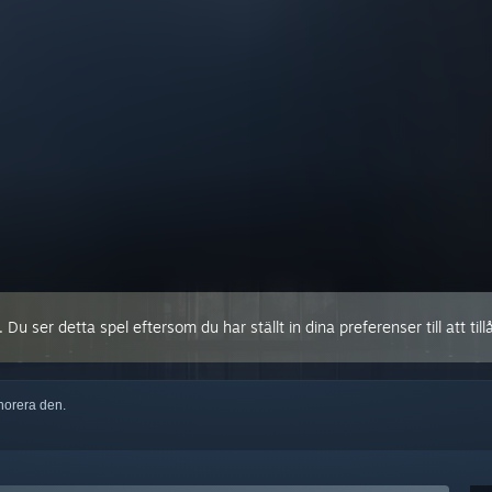
 ser detta spel eftersom du har ställt in dina preferenser till att tillå
ignorera den.