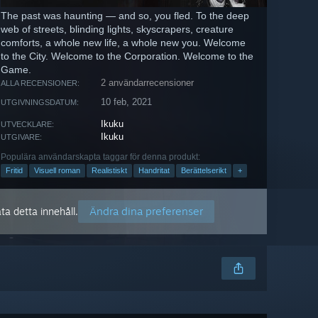
The past was haunting — and so, you fled. To the deep
web of streets, blinding lights, skyscrapers, creature
comforts, a whole new life, a whole new you. Welcome
to the City. Welcome to the Corporation. Welcome to the
Game.
2 användarrecensioner
ALLA RECENSIONER:
10 feb, 2021
UTGIVNINGSDATUM:
Ikuku
UTVECKLARE:
Ikuku
UTGIVARE:
Populära användarskapta taggar för denna produkt:
Fritid
Visuell roman
Realistiskt
Handritat
Berättelserikt
+
Ändra dina preferenser
ta detta innehåll.