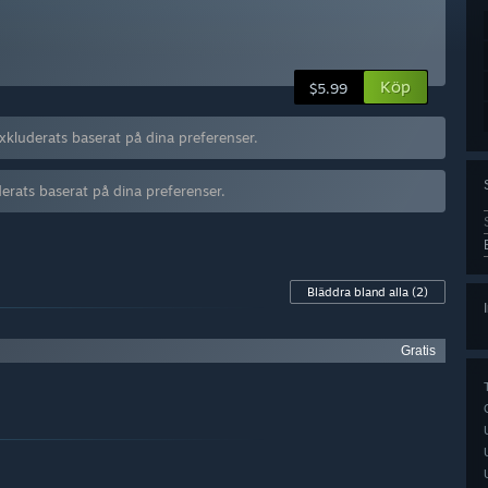
Köp
$5.99
exkluderats baserat på dina preferenser.
derats baserat på dina preferenser.
Bläddra bland alla
(2)
Gratis