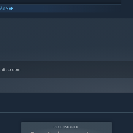
LÄS MER
att ha stöd för Windows 10 och senare versioner.
 att se dem.
RECENSIONER: