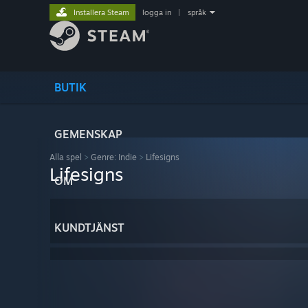
Installera Steam
logga in
|
språk
BUTIK
GEMENSKAP
Alla spel
>
Genre: Indie
>
Lifesigns
Lifesigns
OM
KUNDTJÄNST