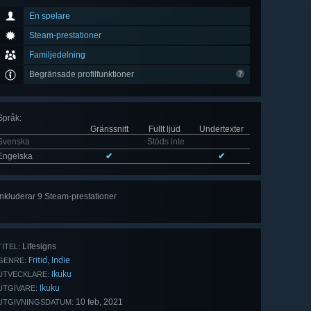
En spelare
Steam-prestationer
Familjedelning
Begränsade profilfunktioner
Språk
:
Gränssnitt
Fullt ljud
Undertexter
Svenska
Stöds inte
Engelska
✔
✔
Inkluderar 9 Steam-prestationer
Visa
alla 9
Lifesigns
TITEL:
Fritid
Indie
,
GENRE:
Ikuku
UTVECKLARE:
Ikuku
UTGIVARE:
10 feb, 2021
UTGIVNINGSDATUM: