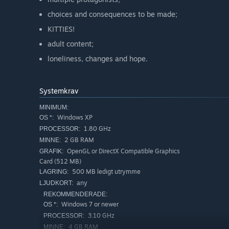
choices and consequences to be made;
KITTIES!
adult content;
loneliness, changes and hope.
Systemkrav
MINIMUM:
Windows XP
OS *:
1.80 GHz
PROCESSOR:
2 GB RAM
MINNE:
OpenGL or DirectX Compatible Graphics
GRAFIK:
Card (512 MB)
500 MB ledigt utrymme
LAGRING:
any
LJUDKORT:
REKOMMENDERADE:
Windows 7 or newer
OS *:
3.10 GHz
PROCESSOR:
4 GB RAM
MINNE: