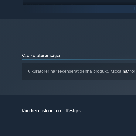
OpenGL or DirectX Compatible Graphics
GRAFIK:
Card (1024 MB)
500 MB ledigt utrymme
LAGRING:
any
LJUDKORT:
Från och med den 1 januari 2024 kommer Steam-klienten endast 
*
Vad kuratorer säger
6 kuratorer har recenserat denna produkt. Klicka
här
för
Kundrecensioner om Lifesigns