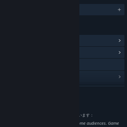
1対応言語
リンク＆情報
Steam実績を表示
(9)
コミュニティハブを表示
Webサイトにアクセス
アップデート履歴を表示
関連ニュースをチェック
続きを読む
掲示板を表示
大人向けコンテンツの説明
コミュニティグループを検索
開発者はコンテンツを次のように説明しています：
This game may not be appropriate for some audiences. Game