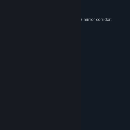
The game features:
the third and final journey deep into the mirror corridor;
multiple protagonists;
choices and consequences to be made;
KITTIES!
adult content;
loneliness, changes and hope.
システム要件
最低:
Windows XP
OS *:
1.80 GHz
プロセッサー:
2 GB RAM
メモリー:
OpenGL or DirectX Compatible
グラフィック:
Graphics Card (512 MB)
500 MB の空き容量
ストレージ: