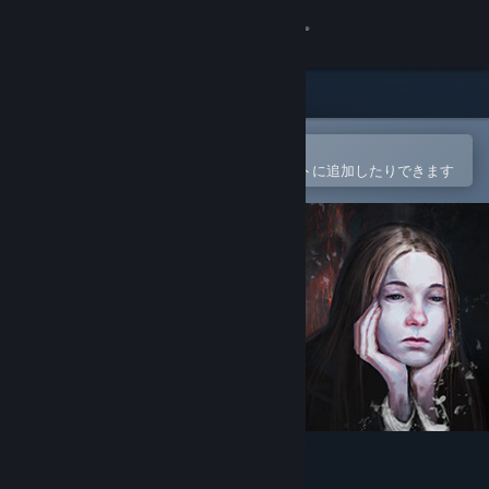
サインイン
ストア
コミュニティ
Steamモバイルアプリで開く
簡単に購入したり、ウィッシュリストに追加したりできます
詳細
サポート
言語を変更
Steamモバイルアプリを入手
デスクトップウェブサイトを表示
Lifesigns