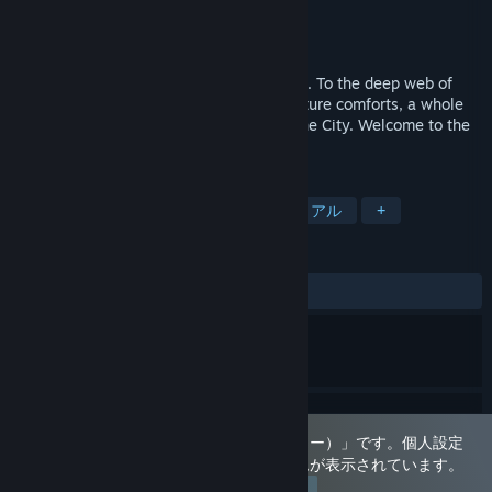
開発元
Ikuku
パブリッシャー
Ikuku
リリース日
2021年2月10日
The past was haunting — and so, you fled. To the deep web of
streets, blinding lights, skyscrapers, creature comforts, a whole
new life, a whole new you. Welcome to the City. Welcome to the
Corporation. Welcome to the Game.
タグ
カジュアル
ビジュアルノベル
リアル
+
レビュー
全期間：
2件のユーザーレビュー
()
このゲームは「成人指定（アダルトオンリー）」です。個人設定
でのコンテンツ許可に基づき、このゲームが表示されています。