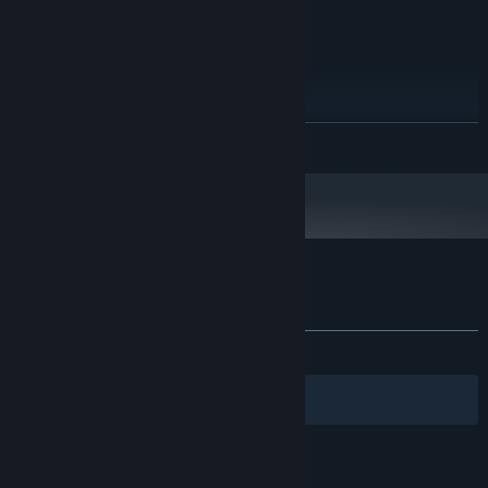
any
サウンドカード:
推奨:
Windows 7 or newer
OS *:
3.10 GHz
プロセッサー:
4 GB RAM
メモリー:
OpenGL or DirectX Compatible
グラフィック:
続きを読む
Graphics Card (1024 MB)
500 MB の空き容量
ストレージ:
any
サウンドカード:
2024年1月1日（PT）以降、SteamクライアントはWindows 10以降のバージ
*
ョンのみをサポートします。
『Lifesigns』のカスタマーレビュー
ユーザーレビューについて
個人設定
全期間：
2件のユーザーレビュー
()
フィルター
あなたの言語