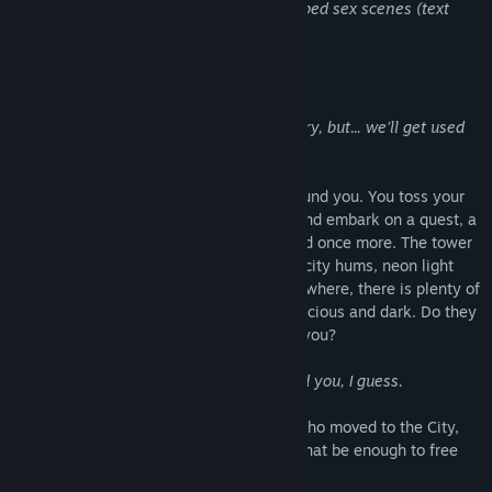
タイトル:
Lifesigns
content includes nudity, explicitly described sex scenes (text
ジャンル:
カジュアル
,
インディー
only) and strong language.
リリース日:
2021年2月10日
このゲームについて
Everything here is so different. A bit scary, but... we’ll get used
to it, right?
Your normal life burns and falls apart around you. You toss your
favourite mug and a book into your bag and embark on a quest, a
search for a place where you can be found once more. The tower
of concrete and glass claws at the skies, city hums, neon light
shines bright even at night. Light is everywhere, there is plenty of
light, and the shadows of this place are vicious and dark. Do they
belong here? Or did you bring them with you?
People tend to forget. I didn’t. Neither did you, I guess.
Lifesigns
is a visual novel about people who moved to the City,
seeking change and a better life. Would that be enough to free
themselves from their past?