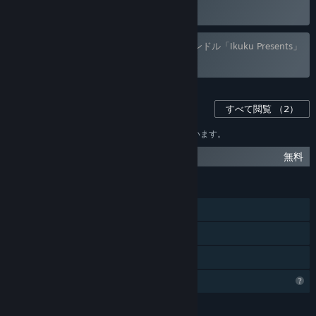
Corridor」は除外されました。
個人設定に基づき、9個のアイテムを含むバンドル「Ikuku Presents」
は除外されました。
このゲーム用のコンテンツ
すべて閲覧
（2）
個人設定
に基づき、1個のアイテムが除外されています。
Lifesigns Soundtrack
無料
機能
シングルプレイヤー
Steam実績
ファミリーシェアリング
プロフィール機能制限
言語